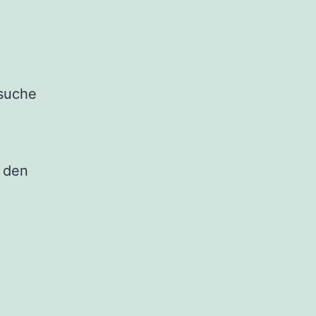
esuche
n den