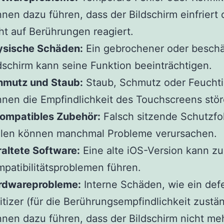
nen dazu führen, dass der Bildschirm einfriert 
ht auf Berührungen reagiert.
ysische Schäden:
Ein gebrochener oder beschä
dschirm kann seine Funktion beeinträchtigen.
hmutz und Staub:
Staub, Schmutz oder Feuchti
nen die Empfindlichkeit des Touchscreens stör
kompatibles Zubehör:
Falsch sitzende Schutzfo
llen können manchmal Probleme verursachen.
altete Software:
Eine alte iOS-Version kann zu
patibilitätsproblemen führen.
rdwareprobleme:
Interne Schäden, wie ein def
itizer (für die Berührungsempfindlichkeit zustän
nen dazu führen, dass der Bildschirm nicht me