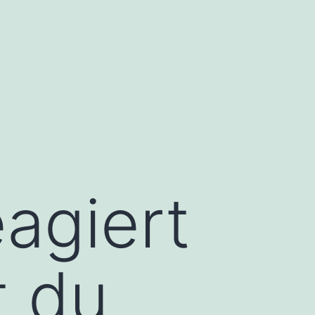
eagiert
t du