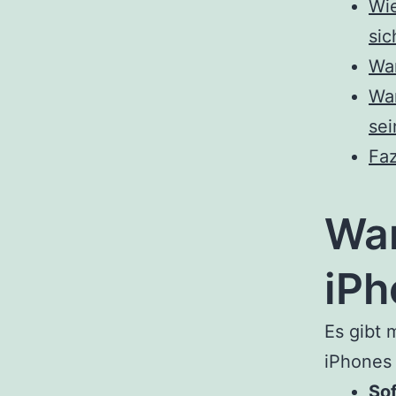
Wie
sic
Wan
War
sei
Faz
War
iPh
Es gibt
iPhones 
So