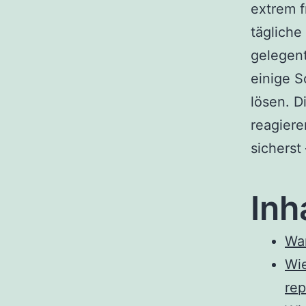
extrem f
tägliche
gelegent
einige S
lösen. D
reagiere
sicherst
Inh
War
Wie
rep