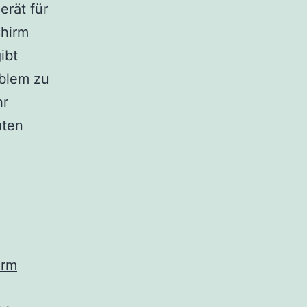
erät für
chirm
ibt
oblem zu
hr
aten
irm