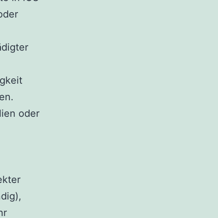
oder
digter
gkeit
en.
lien oder
ekter
dig),
hr