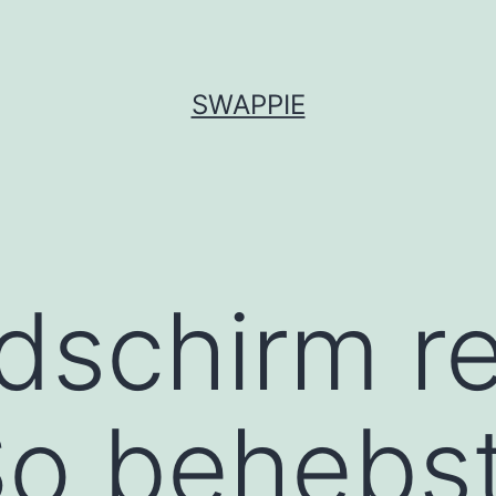
SWAPPIE
ldschirm r
So behebs