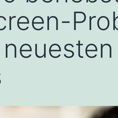
creen-Pro
 neuesten
s