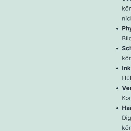
kön
nic
Ph
Bil
Sc
kön
In
Hü
Ver
Kom
Ha
Dig
kön