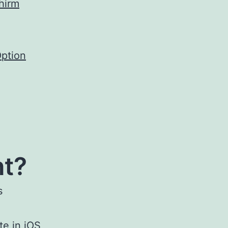
hirm
Option
ht?
s
te in iOS