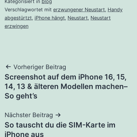
Kategorisiert in
blog
Verschlagwortet mit
erzwungener Neustart
,
Handy
abgestürtzt
,
iPhone hängt
,
Neustart
,
Neustart
erzwingen
Beitrags-
Vorheriger Beitrag
Screenshot auf dem iPhone 16, 15,
Navigation
14, 13 & älteren Modellen machen–
So geht’s
Nächster Beitrag
So tauscht du die SIM-Karte im
iPhone aus