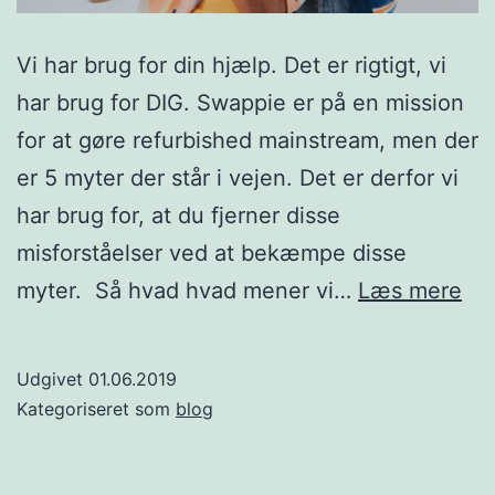
Vi har brug for din hjælp. Det er rigtigt, vi
har brug for DIG. Swappie er på en mission
for at gøre refurbished mainstream, men der
er 5 myter der står i vejen. Det er derfor vi
har brug for, at du fjerner disse
misforståelser ved at bekæmpe disse
Hj
myter. Så hvad hvad mener vi…
Læs mere
os
me
Udgivet
01.06.2019
at
Kategoriseret som
blog
afl
my