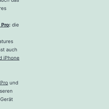
auch das
res
 Pro
:
die
atures
st auch
d iPhone
 Pro
und
nseren
 Gerät