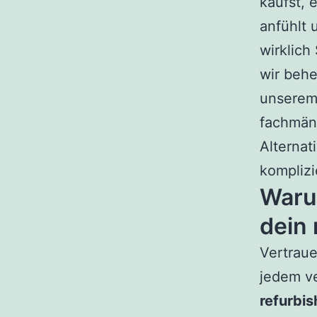
kaufst, 
anfühlt 
wirklich
wir behe
unserem
fachmänn
Alternat
komplizi
Warum
dein 
Vertraue
jedem ve
refurbi