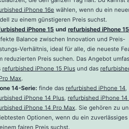
ulaufzeit, die den ganzen Tag hält. Du kannst 
urbished iPhone 16e
wählen, wenn du ein neue
ell zu einem günstigeren Preis suchst.
furbished iPhone 15
und
refurbished iPhone 15
fekte Balance zwischen Innovation und Preis-
stungs-Verhältnis, ideal für alle, die neueste Fe
 reduzierten Preis suchen. Das Angebot umfas
s
refurbished iPhone 15 Plus
und das
refurbishe
 Pro Max
.
one 14-Serie:
finde das
refurbished iPhone 14
,
urbished iPhone 14 Plus
,
refurbished iPhone 14
urbished iPhone 14 Pro Max
. Sie gehören zu u
iebtesten Optionen, wenn du ein zuverlässiges
einem fairen Preis suchst.