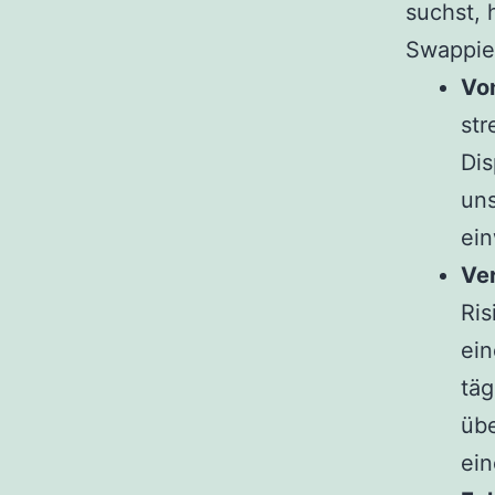
suchst, 
Swappie
Von
str
Dis
uns
ein
Ver
Ris
ein
täg
übe
ein