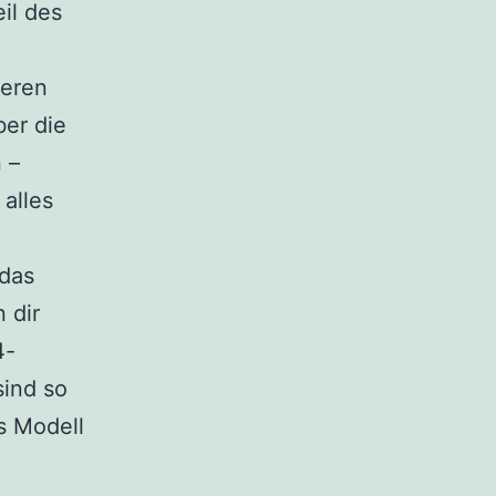
il des
seren
er die
 –
 alles
 das
 dir
4-
ind so
s Modell