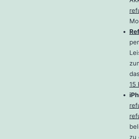
Akk
ref
Mod
Re
per
Lei
zum
da
15
iPh
ref
ref
bel
zu 