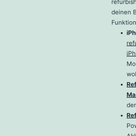
refurbis
deinen 
Funktion
iPh
ref
iPh
Mod
wol
Ref
Ma
dem
Re
Pow