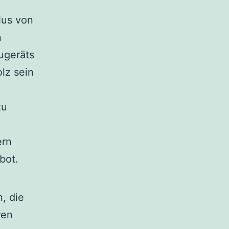
lus von
n
ugeräts
olz sein
zu
ern
bot.
, die
ren