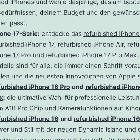
hed iPhones und wähle dasjenige, das am best
Bedürfnissen, deinem Budget und den gewünsc
en passt.
one 17-Serie:
entdecke das
refurbished iPhone
urbished iPhone 17
,
refurbished iPhone Air
,
refu
one 17 Pro
und
refurbished iPhone 17 Pro Max
.
elle sind für alle, die immer einen Schritt vora
len und die neuesten Innovationen von Apple 
urbished iPhone 16 Pro
und
refurbished iPhon
x
:
die ultimative Wahl für professionelle Leistun
 A18 Pro Chip und Kamerafunktionen auf Kino
furbished iPhone 16
und
refurbished iPhone 16
er und Stil mit der neuen Dynamic Island und 