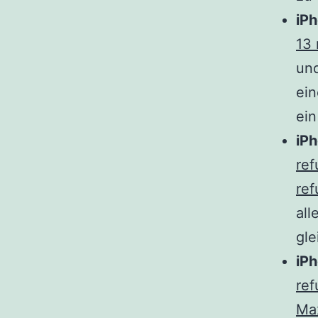
iPh
13 
un
ein
ein
iPh
ref
ref
all
gle
iPh
ref
Ma