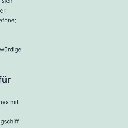
 sich
der
lefone;
n
swürdige
für
nes mit
gschiff