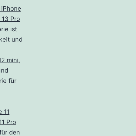
 iPhone
 13 Pro
rie ist
keit und
12 mini
,
nd
rie für
e 11
,
11 Pro
für den