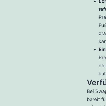
Ech
ref
Pre
Fuß
dra
kan
Ein
Pre
neu
hab
Verf
Bei Swap
bereit f