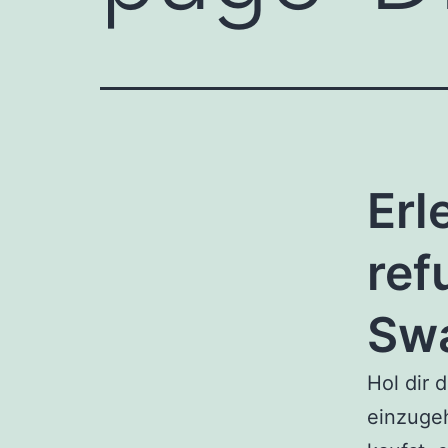
Erl
ref
Sw
Hol dir 
einzuge