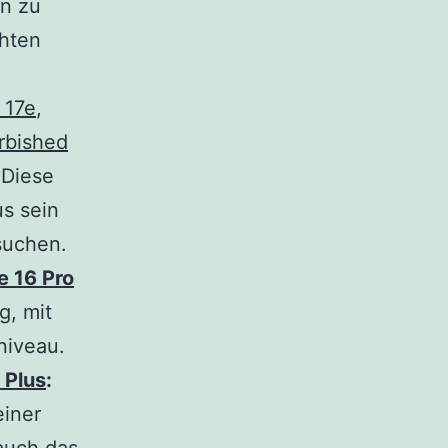
en zu
hten
 17e
,
rbished
 Diese
us sein
suchen.
e 16 Pro
g, mit
niveau.
 Plus
:
einer