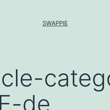
SWAPPIE
icle-categ
E-de