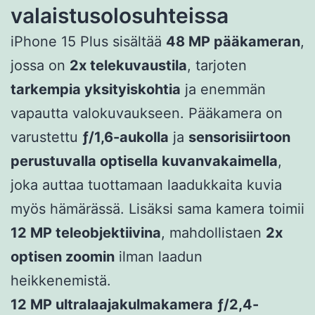
valaistusolosuhteissa
iPhone 15 Plus sisältää
48 MP pääkameran
,
jossa on
2x telekuvaustila
, tarjoten
tarkempia yksityiskohtia
ja enemmän
vapautta valokuvaukseen. Pääkamera on
varustettu
ƒ/1,6-aukolla
ja
sensorisiirtoon
perustuvalla optisella kuvanvakaimella
,
joka auttaa tuottamaan laadukkaita kuvia
myös hämärässä. Lisäksi sama kamera toimii
12 MP teleobjektiivina
, mahdollistaen
2x
optisen zoomin
ilman laadun
heikkenemistä.
12 MP ultralaajakulmakamera
ƒ/2,4-