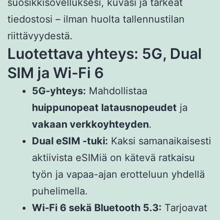
suosikkisovelluksesi, kuvasi ja tärkeät
tiedostosi – ilman huolta tallennustilan
riittävyydestä.
Luotettava yhteys: 5G, Dual
SIM ja Wi‑Fi 6
5G-yhteys:
Mahdollistaa
huippunopeat latausnopeudet
ja
vakaan verkkoyhteyden
.
Dual eSIM -tuki:
Kaksi samanaikaisesti
aktiivista eSIMiä on kätevä ratkaisu
työn ja vapaa-ajan erotteluun yhdellä
puhelimella.
Wi‑Fi 6 sekä Bluetooth 5.3:
Tarjoavat