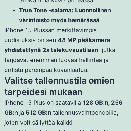
terävämpiä kuvia pimeässä
True Tone -salama:
Luonnollinen
värintoisto myös hämärässä
iPhone 15 Plussan merkittävimpiä
uudistuksia on sen
48 MP pääkamera
yhdistettynä 2x telekuvaustilaan
, jotka
tarjoavat enemmän luovaa hallintaa ja
entistä parempaa kuvanlaatua.
Valitse tallennustila omien
tarpeidesi mukaan
iPhone 15 Plus on saatavilla
128 GB:n, 256
GB:n ja 512 GB:n
tallennusvaihtoehdoilla,
joten voit säilyttää kaikki