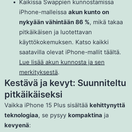
Kaikissa Swappien kunnostamissa
iPhone-malleissa
akun kunto on
nykyään vähintään 86 %
, mikä takaa
pitkäikäisen ja luotettavan
käyttökokemuksen. Katso kaikki
saatavilla olevat iPhone-mallit täältä.
Lue lisää akun kunnosta ja sen
merkityksestä
.
Kestävä ja kevyt: Suunniteltu
pitkäikäiseksi
Vaikka iPhone 15 Plus sisältää
kehittynyttä
teknologiaa
, se pysyy
kompaktina
ja
kevyenä
: