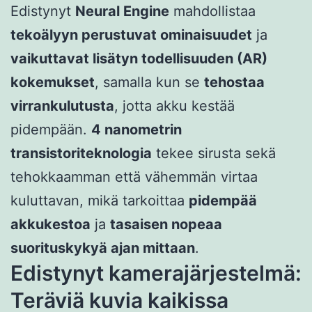
Edistynyt
Neural Engine
mahdollistaa
tekoälyyn perustuvat ominaisuudet
ja
vaikuttavat lisätyn todellisuuden (AR)
kokemukset
, samalla kun se
tehostaa
virrankulutusta
, jotta akku kestää
pidempään.
4 nanometrin
transistoriteknologia
tekee sirusta sekä
tehokkaamman että vähemmän virtaa
kuluttavan, mikä tarkoittaa
pidempää
akkukestoa
ja
tasaisen nopeaa
suorituskykyä ajan mittaan
.
Edistynyt kamerajärjestelmä:
Teräviä kuvia kaikissa