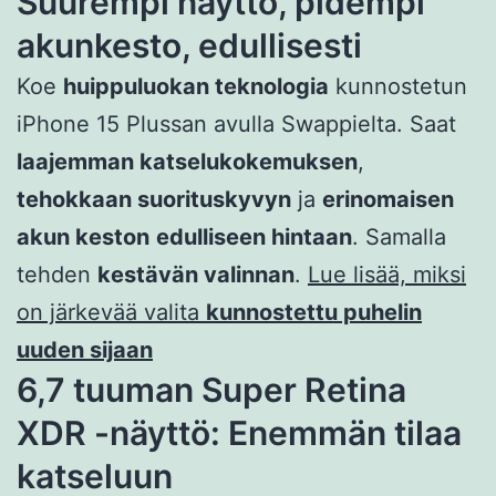
Suurempi näyttö, pidempi
akunkesto, edullisesti
Koe
huippuluokan teknologia
kunnostetun
iPhone 15 Plussan avulla Swappielta. Saat
laajemman katselukokemuksen
,
tehokkaan suorituskyvyn
ja
erinomaisen
akun keston
edulliseen hintaan
. Samalla
tehden
kestävän valinnan
.
Lue lisää, miksi
on järkevää valita
kunnostettu puhelin
uuden sijaan
6,7 tuuman Super Retina
XDR -näyttö: Enemmän tilaa
katseluun