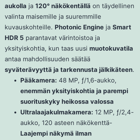
aukolla
ja
120° näkökentällä
on täydellinen
valinta maisemille ja suuremmille
kuvauskohteille.
Photonic Engine
ja
Smart
HDR 5
parantavat värintoistoa ja
yksityiskohtia, kun taas uusi
muotokuvatila
antaa mahdollisuuden säätää
syväterävyyttä ja tarkennusta jälkikäteen
.
Pääkamera:
48 MP, ƒ/1,6-aukko,
enemmän yksityiskohtia ja parempi
suorituskyky heikossa valossa
Ultralaajakulmakamera:
12 MP, ƒ/2,4-
aukko, 120 asteen näkökenttä-
Laajempi näkymä ilman