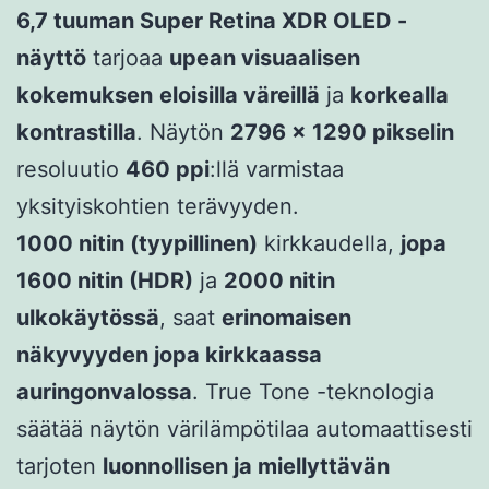
6,7 tuuman Super Retina XDR OLED -
näyttö
tarjoaa
upean visuaalisen
kokemuksen
eloisilla väreillä
ja
korkealla
kontrastilla
. Näytön
2796 × 1290 pikselin
resoluutio
460 ppi
:llä varmistaa
yksityiskohtien terävyyden.
1000 nitin (tyypillinen)
kirkkaudella,
jopa
1600 nitin (HDR)
ja
2000 nitin
ulkokäytössä
, saat
erinomaisen
näkyvyyden jopa kirkkaassa
auringonvalossa
. True Tone -teknologia
säätää näytön värilämpötilaa automaattisesti
tarjoten
luonnollisen ja miellyttävän