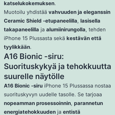
katselukokemuksen
.
Muotoilu yhdistää
vahvuuden ja eleganssin
Ceramic Shield -etupaneelilla
,
lasisella
takapaneelilla
ja
alumiinirungolla
, tehden
iPhone 15 Plussasta sekä
kestävän että
tyylikkään
.
A16 Bionic -siru:
Suorituskykyä ja tehokkuutta
suurelle näytölle
A16 Bionic -siru
iPhone 15 Plussassa nostaa
suorituskyvyn uudelle tasolle. Se tarjoaa
nopeamman prosessoinnin
,
parannetun
energiatehokkuuden
ja
entistä