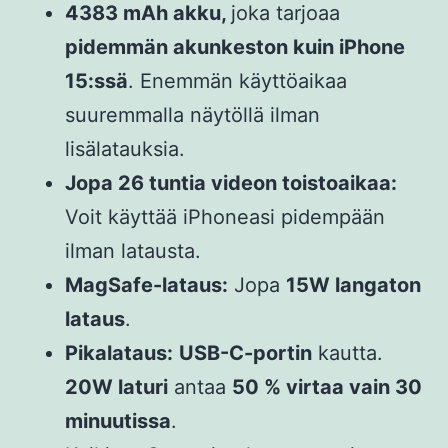
4383 mAh akku,
joka tarjoaa
pidemmän akunkeston kuin iPhone
15:ssä
. Enemmän käyttöaikaa
suuremmalla näytöllä ilman
lisälatauksia.
Jopa 26 tuntia videon toistoaikaa:
Voit käyttää iPhoneasi pidempään
ilman latausta.
MagSafe-lataus:
Jopa
15W langaton
lataus
.
Pikalataus:
USB-C-portin
kautta.
20W laturi
antaa
50 % virtaa vain 30
minuutissa
.