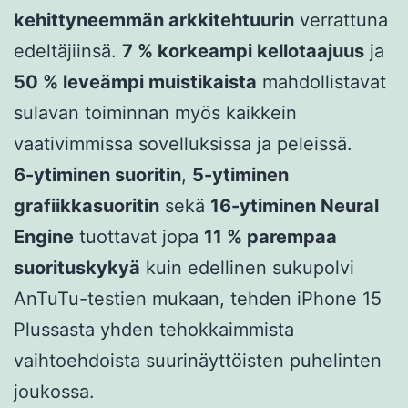
kehittyneemmän arkkitehtuurin
verrattuna
edeltäjiinsä.
7 % korkeampi kellotaajuus
ja
50 % leveämpi muistikaista
mahdollistavat
sulavan toiminnan myös kaikkein
vaativimmissa sovelluksissa ja peleissä.
6-ytiminen suoritin
,
5-ytiminen
grafiikkasuoritin
sekä
16-ytiminen Neural
Engine
tuottavat jopa
11 % parempaa
suorituskykyä
kuin edellinen sukupolvi
AnTuTu-testien mukaan, tehden iPhone 15
Plussasta yhden tehokkaimmista
vaihtoehdoista suurinäyttöisten puhelinten
joukossa.