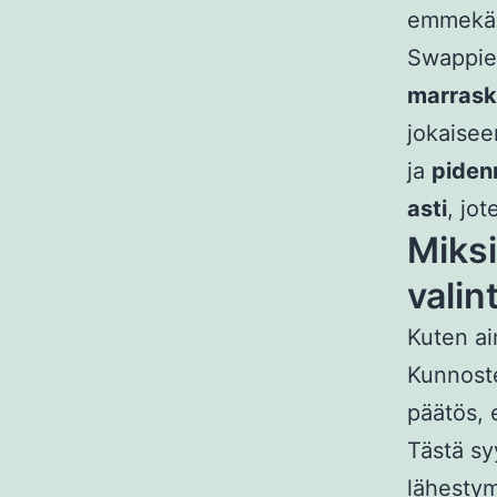
emmekä 
Swappiel
marrask
jokaisee
ja
piden
asti
, jot
Miksi
valin
Kuten ai
Kunnoste
päätös, 
Tästä sy
lähestym