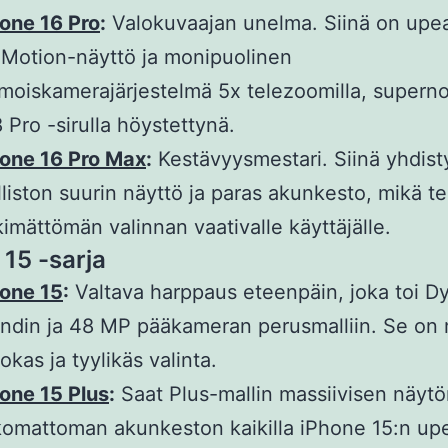
one 16 Pro
:
Valokuvaajan unelma. Siinä on upe
Motion-näyttö ja monipuolinen
moiskamerajärjestelmä 5x telezoomilla, superno
 Pro -sirulla höystettynä.
hone 16 Pro Max
:
Kestävyysmestari. Siinä yhdist
liston suurin näyttö ja paras akunkesto, mikä te
kimättömän valinnan vaativalle käyttäjälle.
 15 -sarja
hone 15
:
Valtava harppaus eteenpäin, joka toi D
andin ja 48 MP pääkameran perusmalliin. Se on
okas ja tyylikäs valinta.
one 15 Plus
:
Saat Plus-mallin massiivisen näytö
omattoman akunkeston kaikilla iPhone 15:n upe