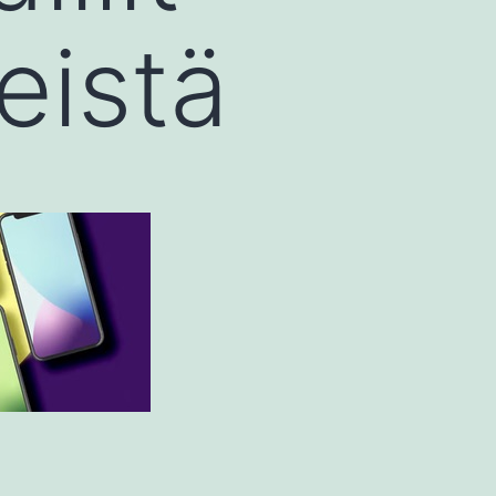
eistä