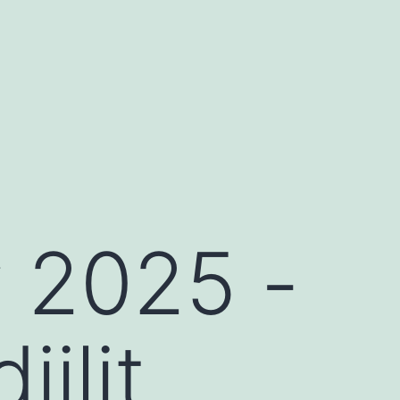
y 2025 -
iilit