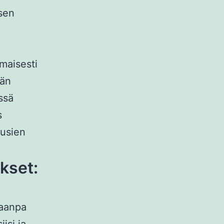
sen
maisesti
vän
ssä
s
uusien
ukset:
taanpa