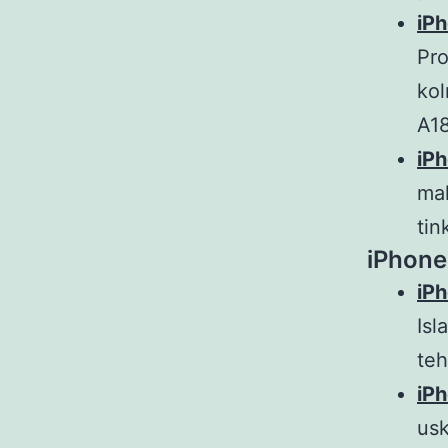
iPh
Pro
kol
A18
iP
mal
tin
iPhone
iP
Isl
teh
iPh
usk