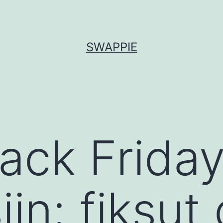
SWAPPIE
ack Frida
in: fiksut d