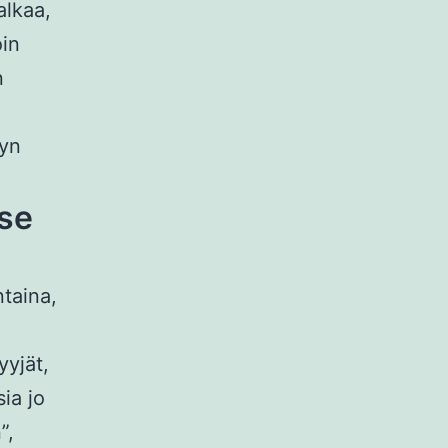
alkaa,
oin
n
ayn
 se
ntaina,
yyjät,
ia jo
”,