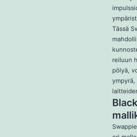
impulss
ympärist
Tässä Sw
mahdolli
kunnoste
reiluun 
pölyä, v
ympyrä, 
laitteid
Black
malli
Swappiel