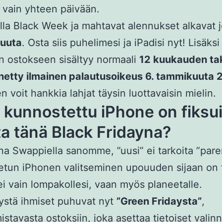
vain yhteen päivään.
la Black Week ja mahtavat alennukset alkavat 
uuta
. Osta siis puhelimesi ja iPadisi nyt! Lisäksi
n ostokseen sisältyy normaali
12 kuukauden t
netty ilmainen palautusoikeus 6. tammikuuta
en voit hankkia lahjat täysin luottavaisin mielin.
 kunnostettu iPhone on fiksu
ta tänä Black Fridayna?
na Swappiella sanomme, ”uusi” ei tarkoita ”par
tun iPhonen valitseminen upouuden sijaan on 
ei vain lompakollesi, vaan myös planeetalle.
ystä ihmiset puhuvat nyt
”Green Fridaysta”
,
istavasta ostoksiin, joka asettaa tietoiset valinn