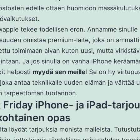
iostosten edelle ottaen huomioon massakulutuk
övaikutukset.
appie tekee todellisen eron. Annamme sinulle
suuden omistaa premium-laite, joka on ammatti
ttu toimimaan aivan kuten uusi, mutta virkistä
hintaan. Ja jos sinulla on vanha iPhone keräämä
oit helposti
myydä sen meille
! Se on hy virtuou
joka antaa tekniikalle uuden elämän ja välttää 
en tarpeettoman tuotannon.
 Friday iPhone- ja iPad-tarjo
kohtainen opas
ta löydät tarjouksia monista malleista. Tutustu