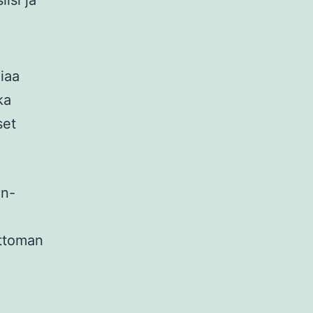
isi ja
giaa
ka
set
on-
attoman
x