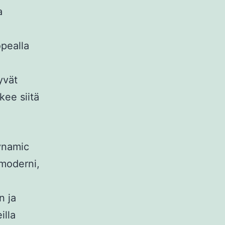
a
pealla
yvät
kee siitä
ynamic
 moderni,
n ja
illa