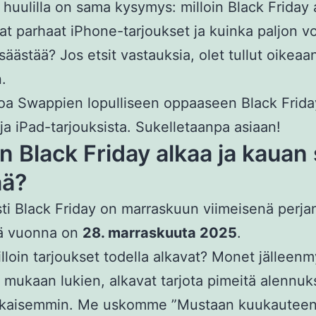
 huulilla on sama kysymys: milloin Black Friday 
at parhaat iPhone-tarjoukset ja kuinka paljon v
 säästää? Jos etsit vastauksia, olet tullut oikeaa
.
oa Swappien lopulliseen oppaaseen Black Frid
ja iPad-tarjouksista. Sukelletaanpa asiaan!
in Black Friday alkaa ja kauan
ää?
esti Black Friday on marraskuun viimeisenä perja
nä vuonna on
28. marraskuuta 2025
.
lloin tarjoukset todella alkavat? Monet jälleenm
mukaan lukien, alkavat tarjota pimeitä alennuks
aikaisemmin. Me uskomme ”Mustaan kuukauteen