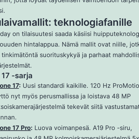
ihin, jotta löydät täydellisen vaihtoehdon tarpeisi
si.
laivamallit: teknologiafanille
iday on tilaisuutesi saada käsiisi huipputeknolo
ouuden hintalappua. Nämä mallit ovat niille, jot
 tinkimätöntä suorituskykyä ja parhaat mahdolli
rjestelmät.
 17 -sarja
one 17
:
Uusi standardi kaikille. 120 Hz ProMoti
ttö nyt myös perusmallissa ja loistava 48 MP
soiskamerajärjestelmä tekevät siitä vastustam
innan.
one 17 Pro
:
Luova voimanpesä. A19 Pro -siru,
aanirunko ja 48 MP kolmoiskamerajärjestelmä 5