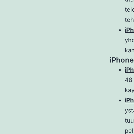
tel
teh
iP
yhd
kam
iPhone
iP
48 
käy
iPh
yst
tuu
pe