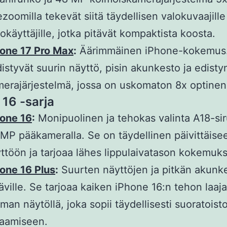
ezoomilla tekevät siitä täydellisen valokuvaajille
okäyttäjille, jotka pitävät kompaktista koosta.
hone 17 Pro Max
:
Äärimmäinen iPhone-kokemus.
istyvät suurin näyttö, pisin akunkesto ja edisty
erajärjestelmä, jossa on uskomaton 8x optine
 16 -sarja
hone 16
:
Monipuolinen ja tehokas valinta A18-siru
MP pääkameralla. Se on täydellinen päivittäise
ttöön ja tarjoaa lähes lippulaivatason kokemuk
one 16 Plus
:
Suurten näyttöjen ja pitkän akunk
äville. Se tarjoaa kaiken iPhone 16:n tehon laaja
man näytöllä, joka sopii täydellisesti suoratoist
laamiseen.