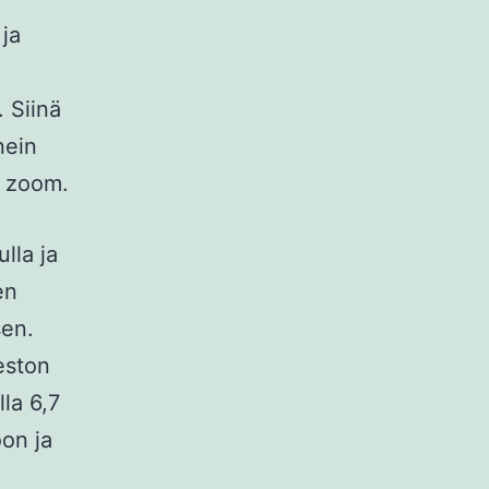
 ja
 Siinä
nein
n zoom.
lla ja
en
sen.
eston
lla 6,7
oon ja