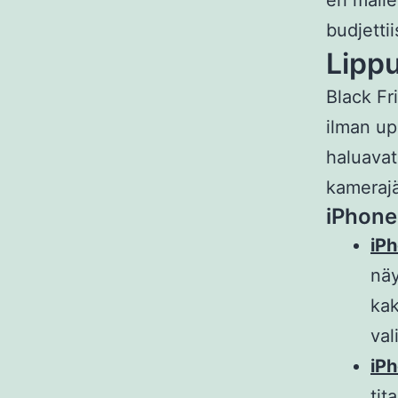
eri malle
budjettii
Lippu
Black Fr
ilman up
haluavat
kamerajä
iPhone
iPh
näy
kak
val
iPh
tit