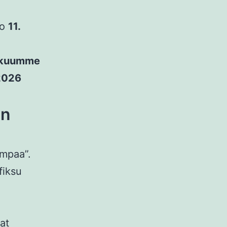
jo
11.
akuumme
 2026
in
empaa”.
fiksu
at