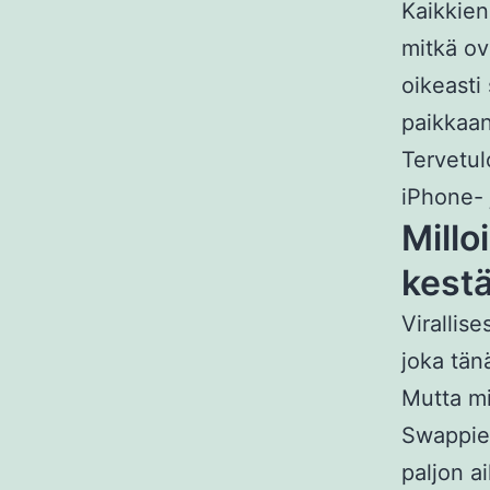
Kaikkien
mitkä ov
oikeasti
paikkaan
Tervetul
iPhone- 
Millo
kest
Virallis
joka tä
Mutta mi
Swappie 
paljon 