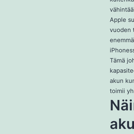
vähintää
Apple su
vuoden t
enemmän.
iPhoness
Tämä joh
kapasite
akun kun
toimii yh
Näi
aku