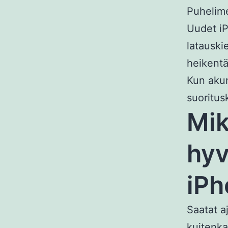
Puhelime
Uudet iP
latauski
heikentä
Kun akun
suoritu
Mik
hyv
iPh
Saatat a
kuitenka