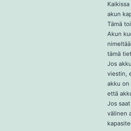
Kaikissa
akun kap
Tämä toi
Akun kun
nimeltää
tämä tie
Jos akku
viestin,
akku on 
että akk
Jos saat
välinen 
kapasite