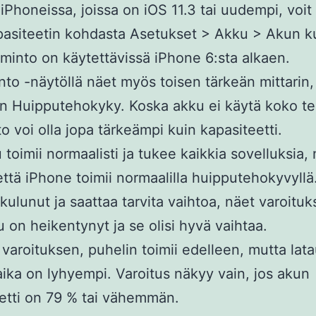
 iPhoneissa, joissa on iOS 11.3 tai uudempi, voit 
asiteetin kohdasta Asetukset > Akku > Akun k
minto on käytettävissä iPhone 6:sta alkaen.
to -näytöllä näet myös toisen tärkeän mittarin,
n Huipputehokyky. Koska akku ei käytä koko t
to voi olla jopa tärkeämpi kuin kapasiteetti.
 toimii normaalisti ja tukee kaikkia sovelluksia,
 että iPhone toimii normaalilla huipputehokyvyllä
kulunut ja saattaa tarvita vaihtoa, näet varoituks
u on heikentynyt ja se olisi hyvä vaihtaa.
 varoituksen, puhelin toimii edelleen, mutta lat
aika on lyhyempi. Varoitus näkyy vain, jos akun
etti on 79 % tai vähemmän.