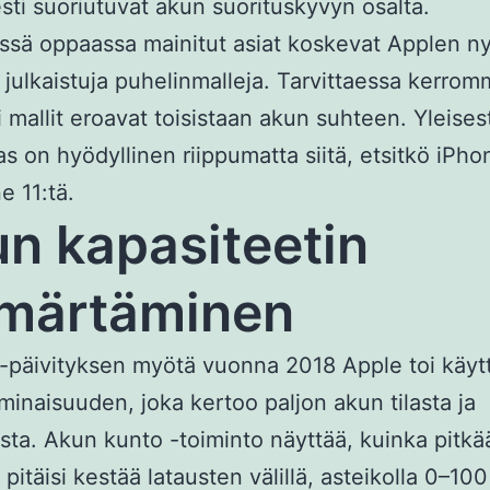
sesti suoriutuvat akun suorituskyvyn osalta.
ässä oppaassa mainitut asiat koskevat Applen ny
in julkaistuja puhelinmalleja. Tarvittaessa kerrom
i mallit eroavat toisistaan akun suhteen. Yleises
s on hyödyllinen riippumatta siitä, etsitkö iPho
e 11:tä.
n kapasiteetin
märtäminen
 -päivityksen myötä vuonna 2018 Apple toi käyt
inaisuuden, joka kertoo paljon akun tilasta ja
sta. Akun kunto -toiminto näyttää, kuinka pitkä
pitäisi kestää latausten välillä, asteikolla 0–100