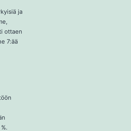
kyisiä ja
me,
ti ottaen
ne 7:ää
töön
än
 %.