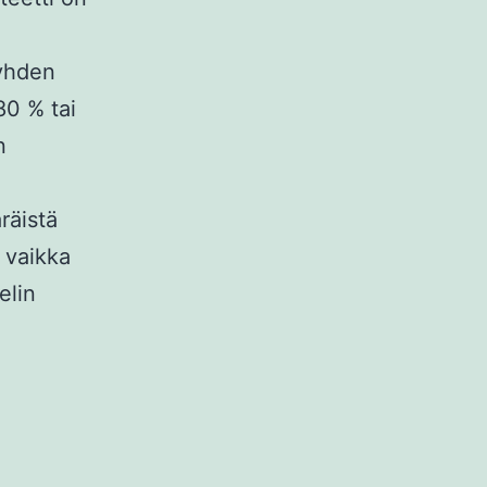
 yhden
80 % tai
n
räistä
, vaikka
elin