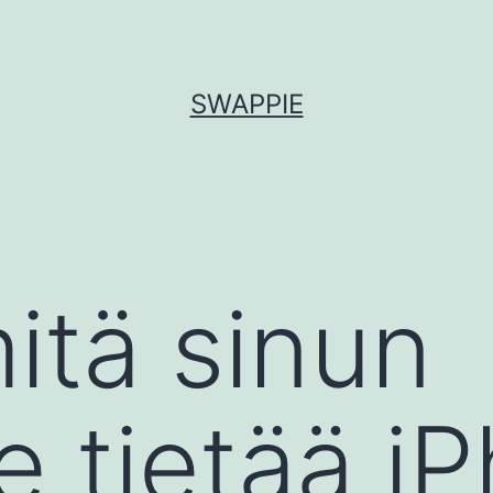
SWAPPIE
mitä sinun
ee tietää i