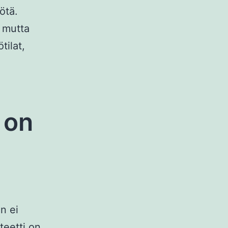
ötä.
, mutta
tilat,
 on
n ei
teetti on