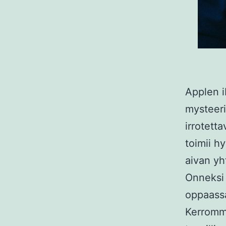
Applen 
mysteeril
irrotetta
toimii h
aivan yh
Onneksi 
oppaassa
Kerromme