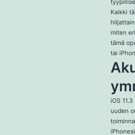
tyypilli
Kaikki t
hiljatta
miten er
tämä opa
tai iPhon
Aku
ym
iOS 11.3
uuden om
toiminna
iPhonesi 