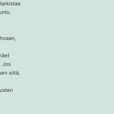
tarkistaa
unto.
ehoaan,
 näet
. Jos
en siitä,
austen