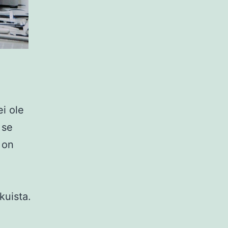
ei ole
 se
 on
kuista.