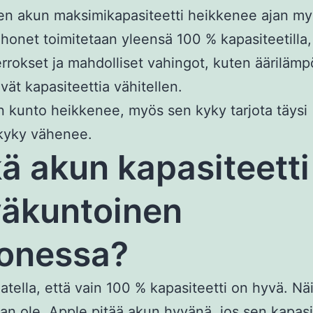
n akun maksimikapasiteetti heikkenee ajan my
honet toimitetaan yleensä 100 % kapasiteetilla
errokset ja mahdolliset vahingot, kuten äärilämpö
vät kapasiteettia vähitellen.
 kunto heikkenee, myös sen kyky tarjota täysi
skyky vähenee.
ä akun kapasiteetti
äkuntoinen
onessa?
jatella, että vain 100 % kapasiteetti on hyvä. Näi
an ole. Apple pitää akun hyvänä, jos sen kapasi