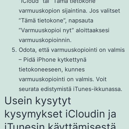
”iCloud” tai ”Tämä tietokone”
varmuuskopion sijaintina. Jos valitset
”Tämä tietokone”, napsauta
”Varmuuskopioi nyt” aloittaaksesi
varmuuskopioinnin.
Odota, että varmuuskopiointi on valmis
– Pidä iPhone kytkettynä
tietokoneeseen, kunnes
varmuuskopiointi on valmis. Voit
seurata edistymistä iTunes-ikkunassa.
Usein kysytyt
kysymykset iCloudin ja
iTunesin käyttämisestä