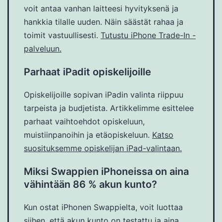
voit antaa vanhan laitteesi hyvityksenä ja
hankkia tilalle uuden. Näin säästät rahaa ja
toimit vastuullisesti.
Tutustu iPhone Trade-In -
palveluun.
Parhaat iPadit opiskelijoille
Opiskelijoille sopivan iPadin valinta riippuu
tarpeista ja budjetista. Artikkelimme esittelee
parhaat vaihtoehdot opiskeluun,
muistiinpanoihin ja etäopiskeluun.
Katso
suosituksemme opiskelijan iPad-valintaan.
Miksi Swappien iPhoneissa on aina
vähintään 86 % akun kunto?
Kun ostat iPhonen Swappielta, voit luottaa
siihen, että akun kunto on testattu ja aina