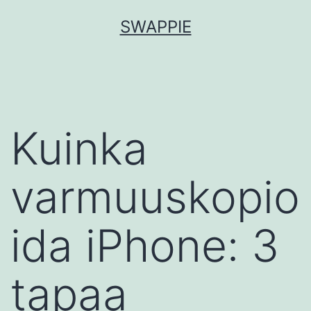
Siirry
SWAPPIE
sisältöön
Kuinka
varmuuskopio
ida iPhone: 3
tapaa