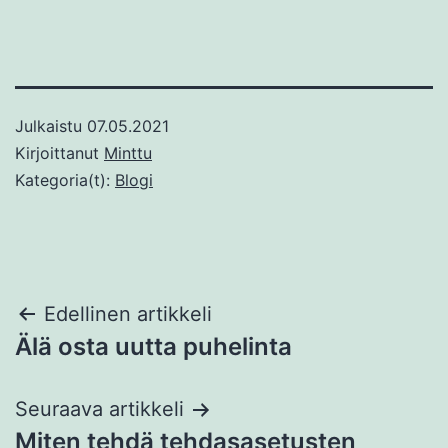
Julkaistu
07.05.2021
Kirjoittanut
Minttu
Kategoria(t):
Blogi
Artikkelien
Edellinen artikkeli
Älä osta uutta puhelinta
selaus
Seuraava artikkeli
Miten tehdä tehdasasetusten