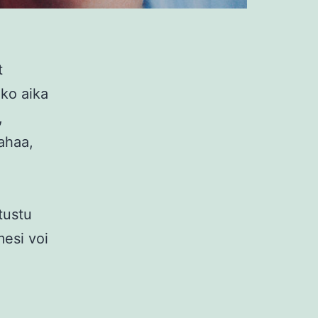
t
iko aika
,
rahaa,
tustu
mesi voi