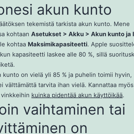
onesi akun kunto
ätöksen tekemistä tarkista akun kunto. Mene
sa kohtaan
Asetukset > Akku > Akun kunto ja 
ele kohtaa
Maksimikapasiteetti
. Apple suositte
 kun kapasiteetti laskee alle 80 %, sillä suoritus
iketä.
 kunto on vielä yli 85 % ja puhelin toimii hyvin,
ei välttämättä tarvita ihan vielä. Kannattaa myös
 vinkkeihin
kuinka pidentää akun käyttöikää
.
loin vaihtaminen tai
vittäminen on