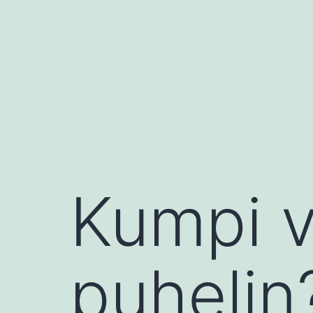
Siirry
sisältöön
Kumpi v
puhelin