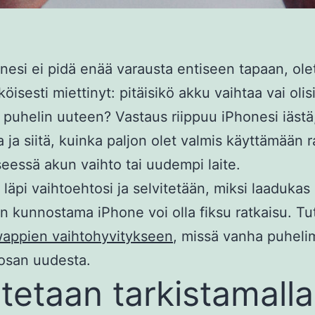
nesi ei pidä enää varausta entiseen tapaan, ole
öisesti miettinyt: pitäisikö akku vaihtaa vai olis
ä puhelin uuteen? Vastaus riippuu iPhonesi iästä
 ja siitä, kuinka paljon olet valmis käyttämään 
seessä akun vaihto tai uudempi laite.
läpi vaihtoehtosi ja selvitetään, miksi laadukas
 kunnostama iPhone voi olla fiksu ratkaisu. Tu
appien vaihtohyvitykseen
, missä vanha puheli
osan uudesta.
itetaan tarkistamalla