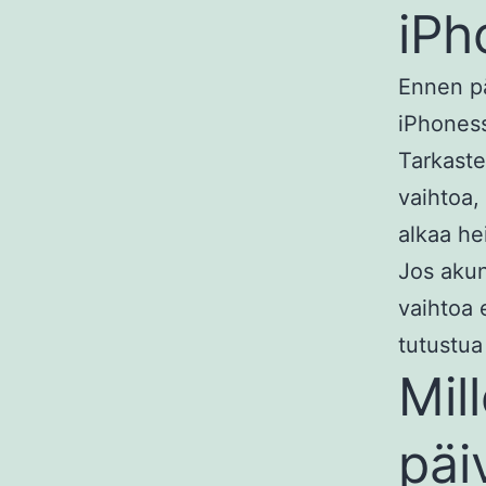
iPh
Ennen pä
iPhones
Tarkast
vaihtoa,
alkaa he
Jos akun
vaihtoa 
tutustua
Mil
päi