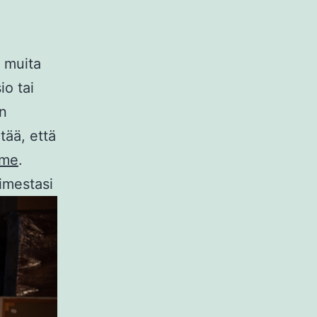
 muita
o tai
an
tää, että
mme
.
imestasi