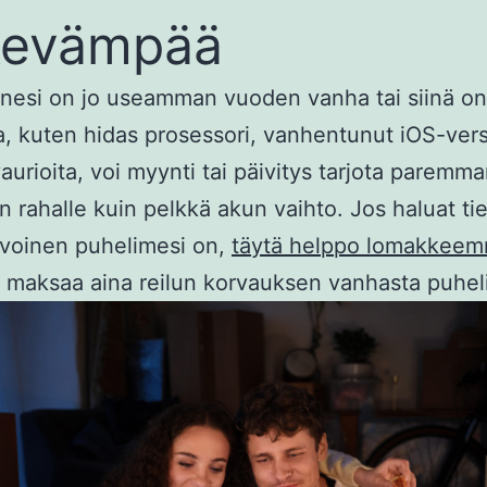
kevämpää
nesi on jo useamman vuoden vanha tai siinä on
, kuten hidas prosessori, vanhentunut iOS-versi
aurioita, voi myynti tai päivitys tarjota paremm
n rahalle kuin pelkkä akun vaihto. Jos haluat tie
rvoinen puhelimesi on,
täytä helppo lomakkee
maksaa aina reilun korvauksen vanhasta puhel