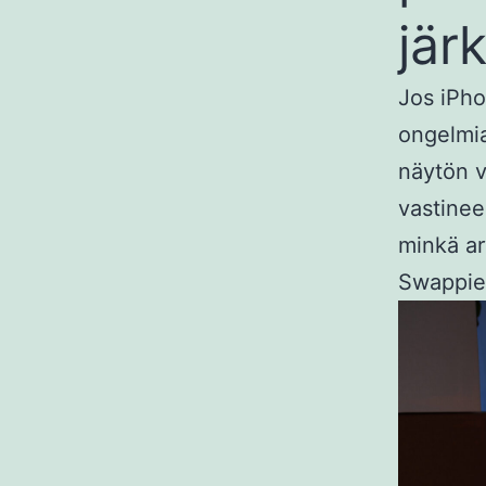
jär
Jos iPho
ongelmia
näytön v
vastinee
minkä a
Swappie 