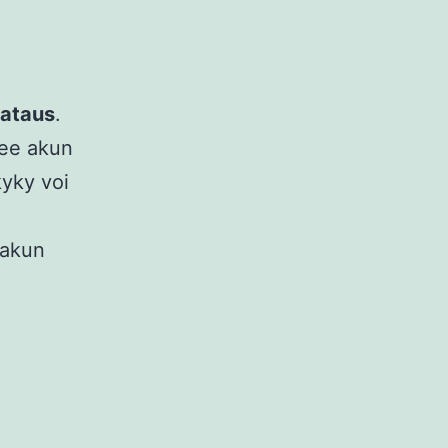
lataus
.
lee akun
kyky voi
 akun