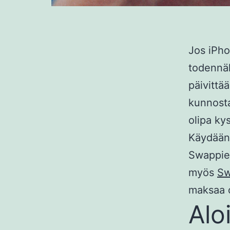
Jos iPho
todennäk
päivittä
kunnosta
olipa ky
Käydään 
Swappien
myös
Sw
maksaa 
Alo