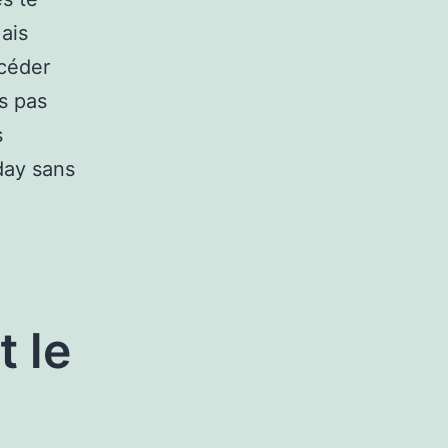
ais
 céder
as pas
s
iday sans
t le