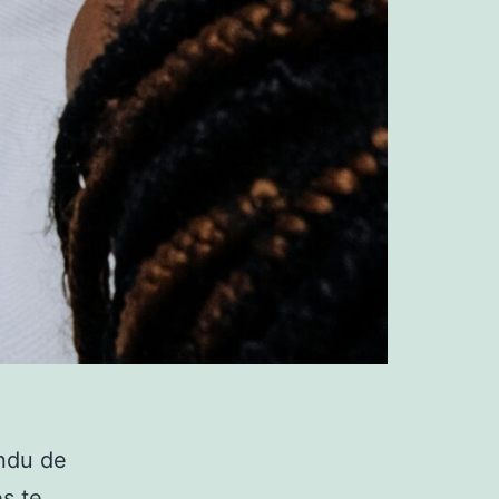
endu de
es te