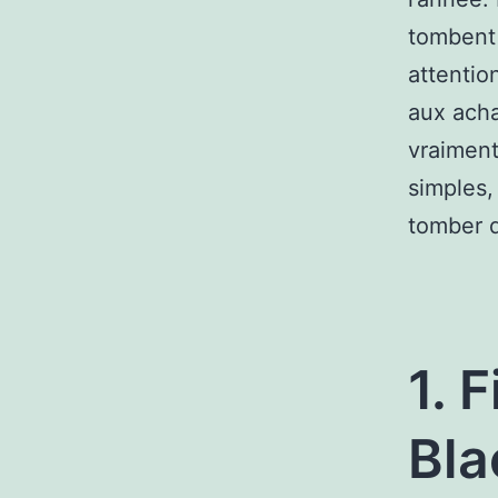
tombent 
attentio
aux acha
vraimen
simples,
tomber d
1. 
Bla