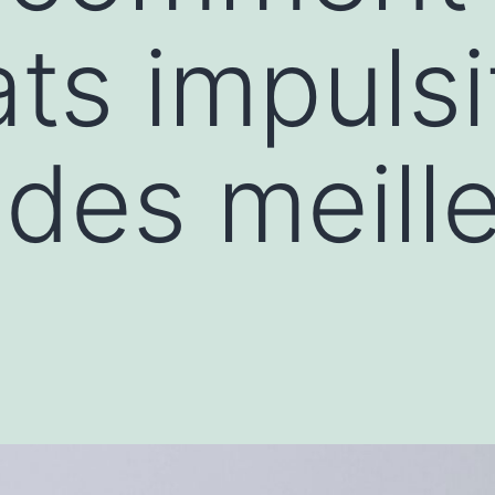
ts impulsi
 des meill