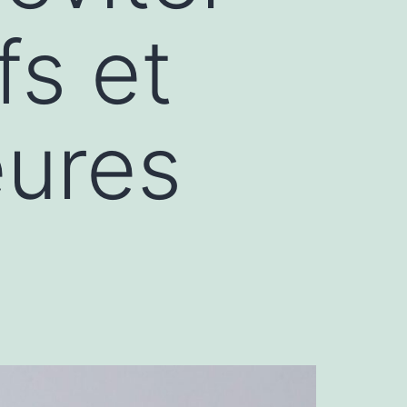
fs et
eures