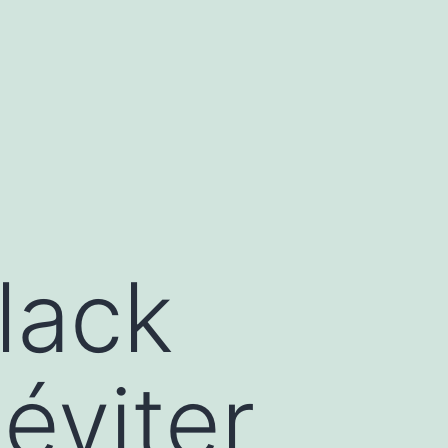
lack
éviter