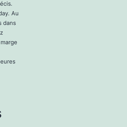
écis.
day. Au
s dans
ez
a marge
leures
s