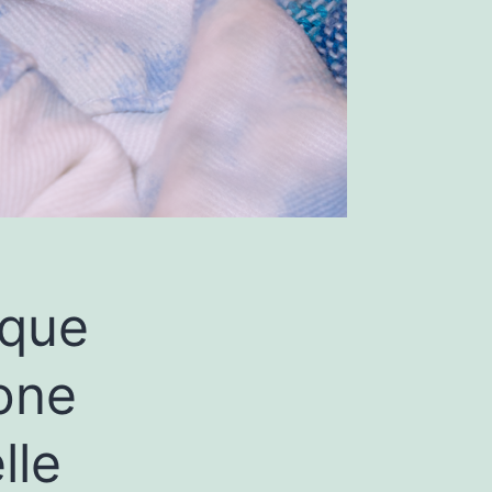
 que
hone
lle