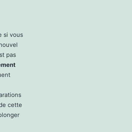
 si vous
 nouvel
st pas
vement
uent
arations
de cette
olonger