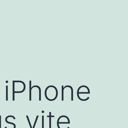
 iPhone
s vite