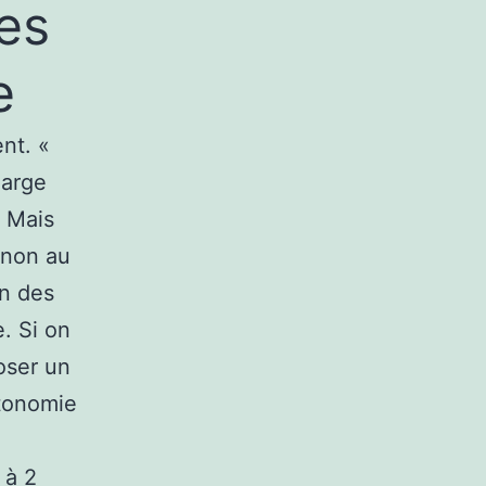
tes
e
nt. «
harge
. Mais
 non au
un des
. Si on
oser un
utonomie
 à 2