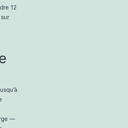
ndre 12
 sur
e
jusqu’à
e
arge —