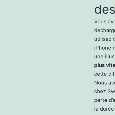
des
Vous av
décharge
utilisez
iPhone n
une illu
plus vit
cette di
Nous avo
chez Swa
perte d’
la durée