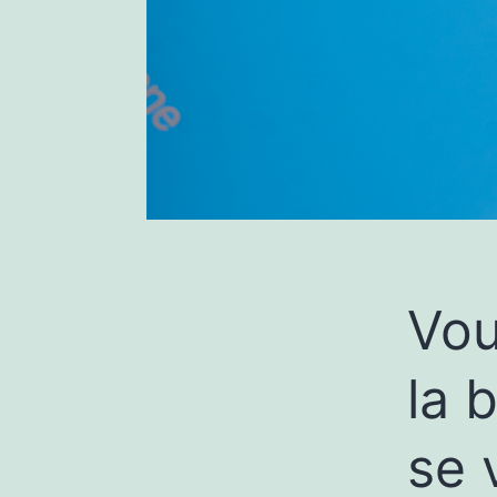
Vou
la 
se 