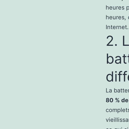
heures p
heures, 
Internet.
2. L
bat
dif
La batte
80 % de 
complets
vieilliss