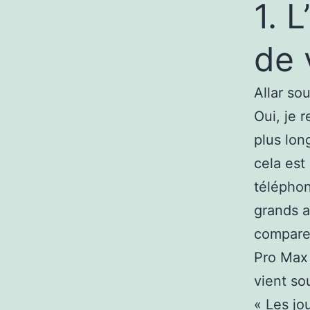
1. 
de 
Allar so
Oui, je 
plus lon
cela est
téléphon
grands a
compare 
Pro Max 
vient so
« Les jo