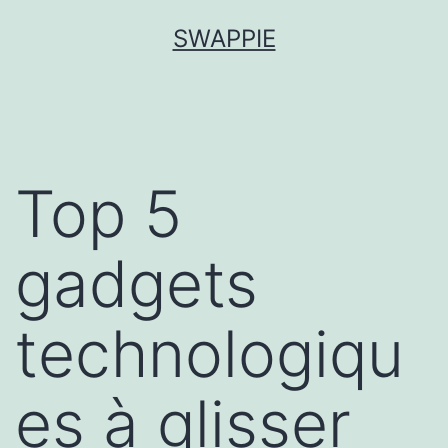
Aller
SWAPPIE
au
contenu
Top 5
gadgets
technologiqu
es à glisser