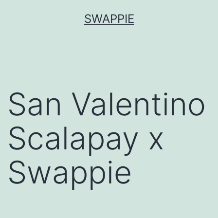
Salta
SWAPPIE
al
contenuto
San Valentino
Scalapay x
Swappie