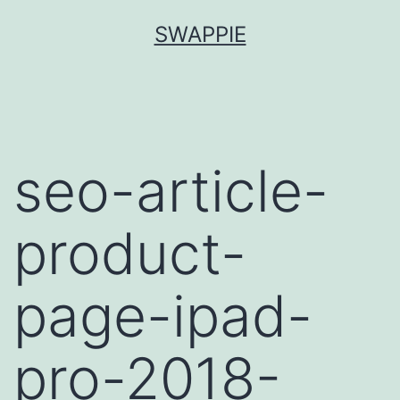
Salta
SWAPPIE
al
contenuto
seo-article-
product-
page-ipad-
pro-2018-