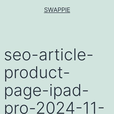
Salta
SWAPPIE
al
contenuto
seo-article-
product-
page-ipad-
pro-2024-11-