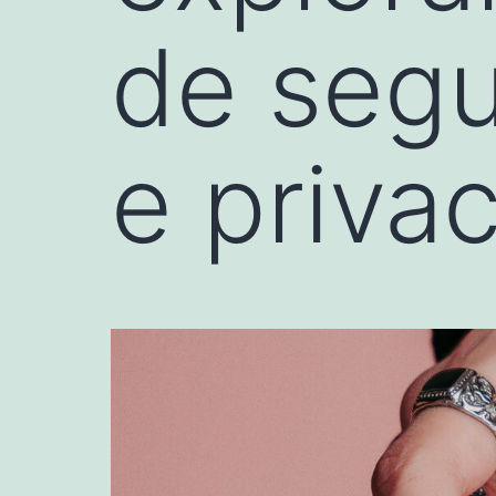
de segu
e priva