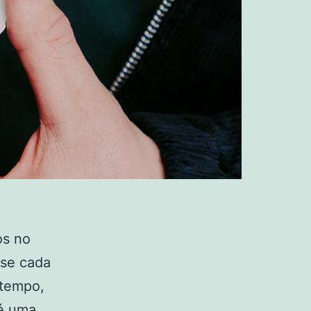
os no
-se cada
 tempo,
 é uma