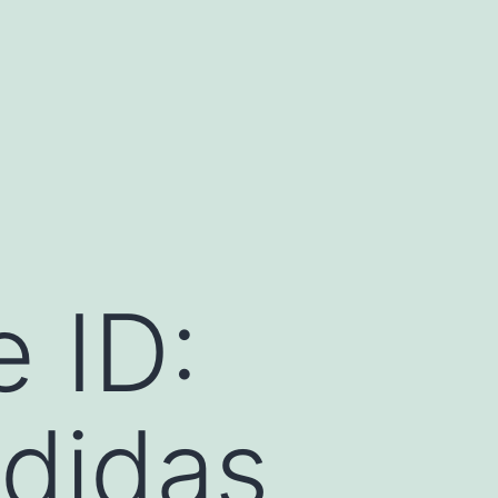
 ID:
didas