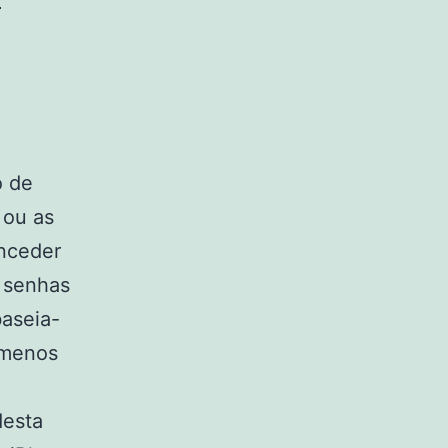
o de
 ou as
onceder
s senhas
baseia-
e menos
desta