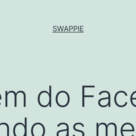
SWAPPIE
ém do Face
ndo as me