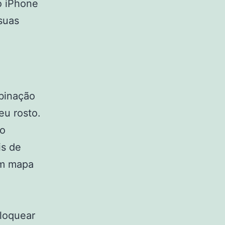
o iPhone
suas
mbinação
eu rosto.
lo
is de
um mapa
bloquear