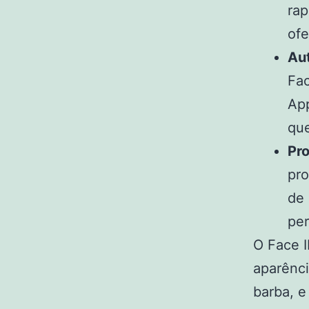
rap
ofe
Au
Fac
App
que
Pr
pro
de 
pe
O Face 
aparênc
barba, 