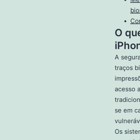
bio
Co
O qu
iPho
A segura
traços b
impressõ
acesso a
tradicio
se em ca
vulneráv
Os siste