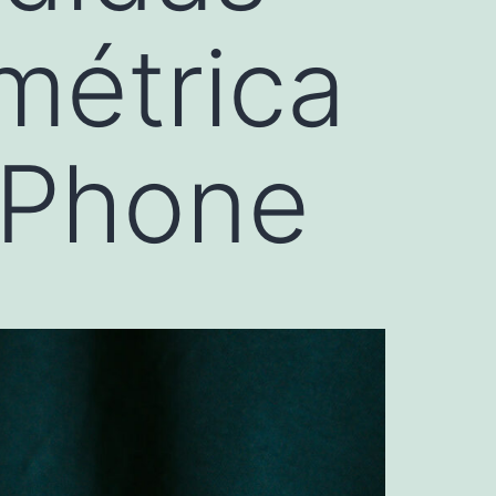
métrica
iPhone