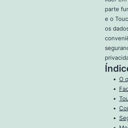
parte fu
e o Touc
os dados
conveniê
seguran
privacid
Índic
O q
Fac
Tou
Com
Seg
Med