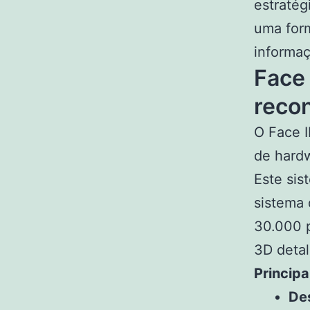
estratég
uma form
informaç
Face 
reco
O Face I
de hardw
Este sis
sistema 
30.000 p
3D deta
Principa
De