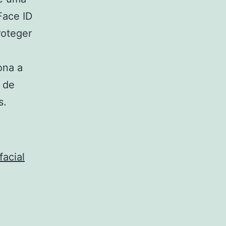
Face ID
roteger
ona a
 de
s.
acial
o