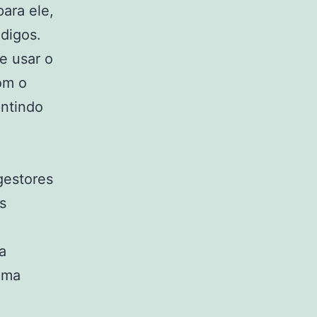
ara ele,
digos.
e usar o
om o
antindo
gestores
s
a
uma