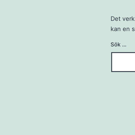
Det verk
kan en s
Sök …