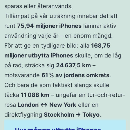
sparas eller återanvänds.
Tillämpat på vår uträkning innebär det att
runt
75,94 miljoner iPhones
lämnar aktiv
användning varje år – en enorm mängd.
För att ge en tydligare bild: alla
168,75
miljoner utbytta iPhones
skulle, om de låg
på rad, sträcka sig
24 637,5 km
–
motsvarande
61 % av jordens omkrets
.
Och bara de som faktiskt slängs skulle
täcka
11 088 km
– ungefär en tur-och-retur-
resa
London ↔ New York
eller en
direktflygning
Stockholm → Tokyo
.