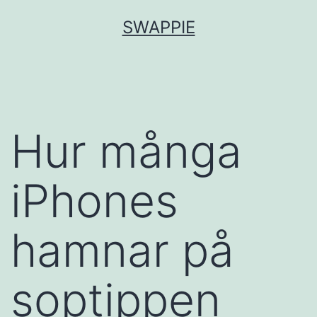
Hoppa
SWAPPIE
till
innehåll
Hur många
iPhones
hamnar på
soptippen