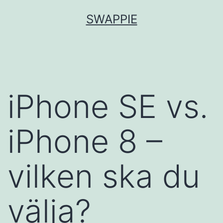
Hoppa
SWAPPIE
till
innehåll
iPhone SE vs.
iPhone 8 –
vilken ska du
välja?