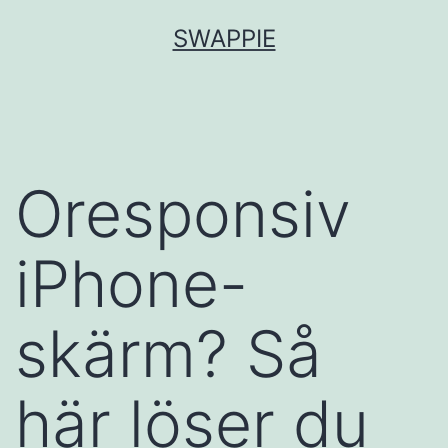
Hoppa
SWAPPIE
till
innehåll
Oresponsiv
iPhone-
skärm? Så
här löser du