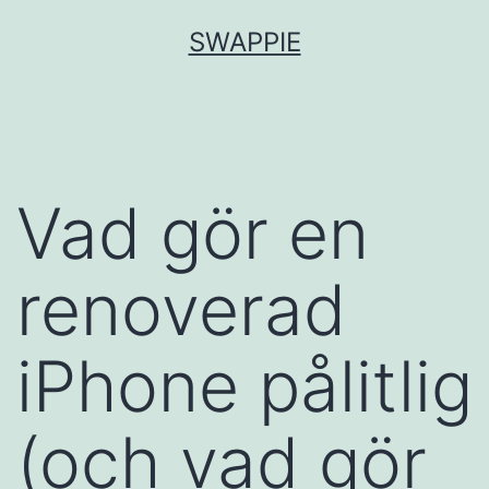
Hoppa
SWAPPIE
till
innehåll
Vad gör en
renoverad
iPhone pålitlig
(och vad gör