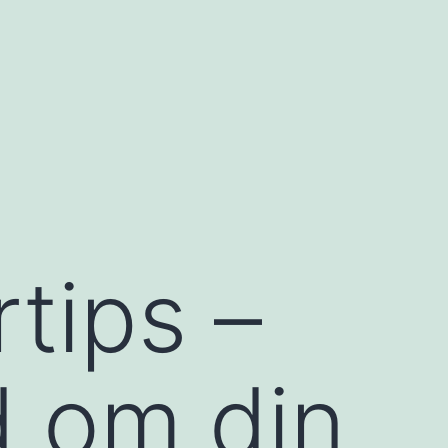
tips –
d om din