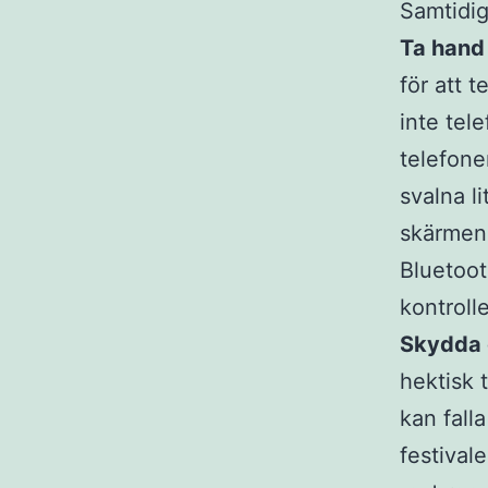
Samtidig
Ta hand
för att 
inte tel
telefone
svalna l
skärmens
Bluetoot
kontroll
Skydda d
hektisk 
kan falla
festival