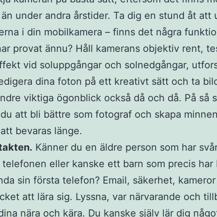
 än under andra årstider. Ta dig en stund åt att 
erna i din mobilkamera – finns det några funkti
har provat ännu? Håll kamerans objektiv rent, te
effekt vid soluppgångar och solnedgångar, utfor
edigera dina foton på ett kreativt sätt och ta bil
ndre viktiga ögonblick också då och då. På så s
u att bli bättre som fotograf och skapa minne
tt bevaras länge.
takten.
Känner du en äldre person som har svår
telefonen eller kanske ett barn som precis har l
nda sin första telefon? Email, säkerhet, kameror
cket att lära sig. Lyssna, var närvarande och till
dina nära och kära. Du kanske själv lär dig något