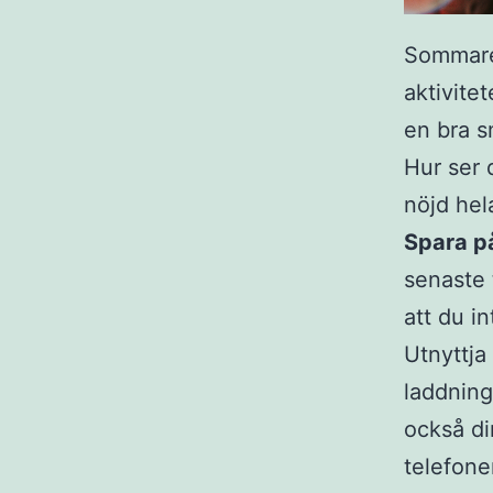
Sommaren
aktivite
en bra s
Hur ser d
nöjd hel
Spara på
senaste t
att du in
Utnyttja
laddning
också di
telefone