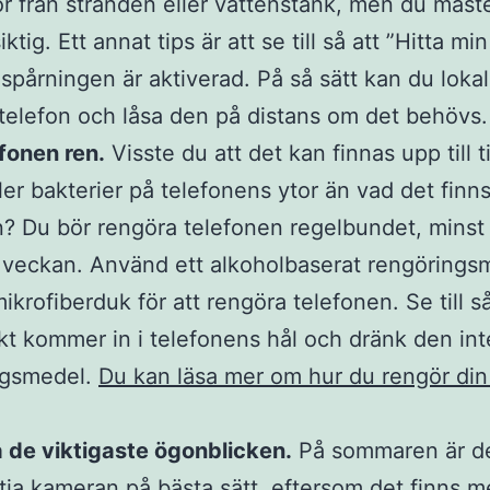
r från stranden eller vattenstänk, men du måst
iktig. Ett annat tips är att se till så att ”Hitta min
spårningen är aktiverad. På så sätt kan du lokal
 telefon och låsa den på distans om det behövs
efonen ren.
Visste du att det kan finnas upp till t
ler bakterier på telefonens ytor än vad det finn
n? Du bör rengöra telefonen regelbundet, minst
 veckan. Använd ett alkoholbaserat rengörings
ikrofiberduk för att rengöra telefonen. Se till så
kt kommer in i telefonens hål och dränk den int
ngsmedel.
Du kan läsa mer om hur du rengör din
 de viktigaste ögonblicken.
På sommaren är de
ttja kameran på bästa sätt, eftersom det finns me