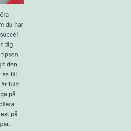
göra
Om du har
 succé!
r dig
tipsen.
git den
se till
r fullt.
gga på
ollera
mest på
par.