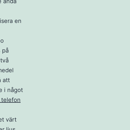
e ändå
isera en
.
io
s på
 två
medel
 att
e i något
 telefon
t värt
r ljus