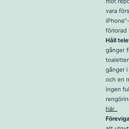
mot repo
vara förs
iPhone”-
förlorad
Håll tel
gånger f
toalette
gånger i
och en m
ingen fu
rengöri
här.
Föreviga
att utny