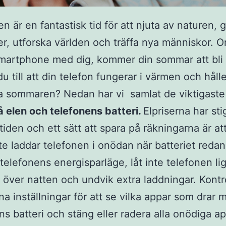
 är en fantastisk tid för att njuta av naturen, 
ter, utforska världen och träffa nya människor. 
martphone med dig, kommer din sommar att bli
u till att din telefon fungerar i värmen och hålle
a sommaren? Nedan har vi samlat de viktigaste 
 elen och telefonens batteri.
Elpriserna har sti
iden och ett sätt att spara på räkningarna är att 
te laddar telefonen i onödan när batteriet redan ä
 telefonens energisparläge, låt inte telefonen li
 över natten och undvik extra laddningar. Kontr
na inställningar för att se vilka appar som drar 
ns batteri och stäng eller radera alla onödiga ap