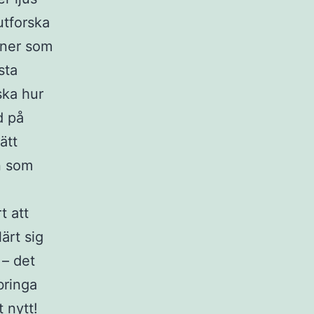
utforska
oner som
sta
ska hur
d på
ätt
n som
t att
ärt sig
 – det
bringa
 nytt!