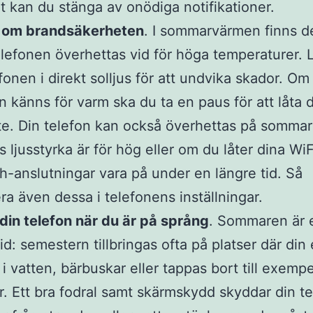
t kan du stänga av onödiga notifikationer.
 om brandsäkerheten
. I sommarvärmen finns de
telefonen överhettas vid för höga temperaturer.
efonen i direkt solljus för att undvika skador. Om
n känns för varm ska du ta en paus för att låta 
ite. Din telefon kan också överhettas på somma
 ljusstyrka är för hög eller om du låter dina Wi
h-anslutningar vara på under en längre tid. Så
era även dessa i telefonens inställningar.
in telefon när du är på språng
. Sommaren är 
tid: semestern tillbringas ofta på platser där din
 i vatten, bärbuskar eller tappas bort till exemp
er. Ett bra fodral samt skärmskydd skyddar din t