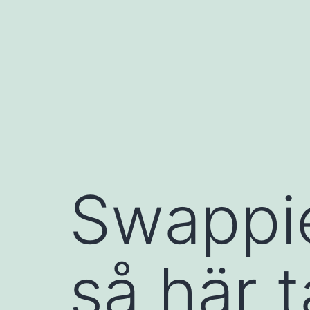
Hoppa
till
innehåll
Swappi
så här 