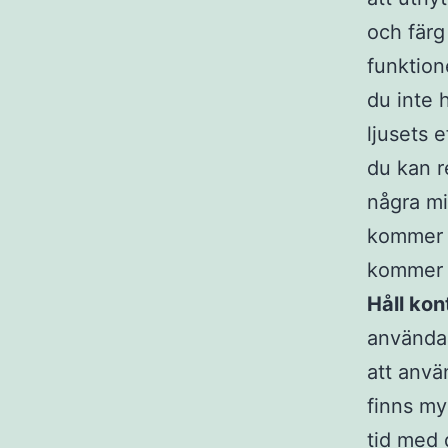
och färg
funktion
du inte 
ljusets 
du kan r
några mi
kommer d
kommer a
Håll kon
använda 
att anvä
finns my
tid med 