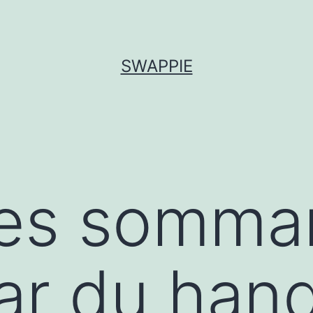
SWAPPIE
es sommar
tar du han