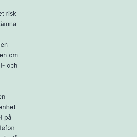
t risk
 Lämna
den
ren om
Fi- och
en
 enhet
el på
elefon