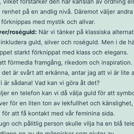
t, vilket förstärker den här känslan av ordning elle
renhet på en andlig nivå. Däremot väljer andra 
förknippas med mystik och allvar.
ver/roséguld:
När vi tänker på klassiska alterna
 inkludera guld, silver och roséguld. Men i de hä
ppet starkt förknippat med klass och elegans.
r att förmedla framgång, rikedom och inspiration
et är svårt att erkänna, antar jag att vi är lite
Vi är sådana! Vad kan vi göra åt det?
ljer en telefon kan vi då välja guld för att symb
ver för en liten ton av lekfullhet och känslighet
 för att få kontakt med vår feminina sida.
ugn och pålitlig person skulle vilja ha en blå tel
dligen en av de människor som njuter av