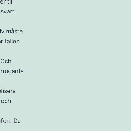
r till
svart,
tiv måste
r fallen
. Och
 arroganta
olisera
, och
efon. Du