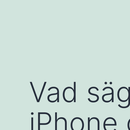
Hoppa
till
innehåll
Vad säg
iPhone