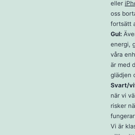
eller
iPh
oss bort
fortsätt a
Gul:
Äve
energi, 
våra enh
är med d
glädjen
Svart/vi
när vi vä
risker n
fungera
Vi är kl