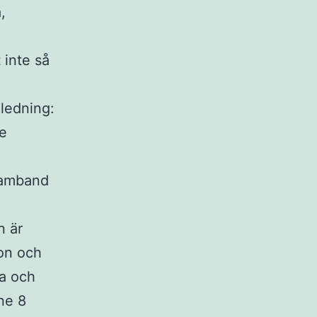
,
 inte så
nledning:
re
 samband
n är
ion och
ma och
ne 8