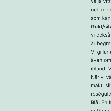
välja vit
och med 
som kan 
Guld/sil
vi också
är begre
Vi gilla
även om d
ibland. 
När vi vä
makt, sil
roséguld
Blå:
En l
är förmo