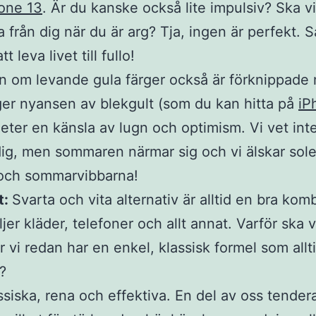
one 13
. Är du kanske också lite impulsiv? Ska vi
a från dig när du är arg? Tja, ingen är perfekt. S
tt leva livet till fullo!
n om levande gula färger också är förknippade
ger nyansen av blekgult (som du kan hitta på
iP
eter en känsla av lugn och optimism. Vi vet int
ig, men sommaren närmar sig och vi älskar sole
 och sommarvibbarna!
t:
Svarta och vita alternativ är alltid en bra kom
ljer kläder, telefoner och allt annat. Varför ska v
är vi redan har en enkel, klassisk formel som allt
r?
assiska, rena och effektiva. En del av oss tendera