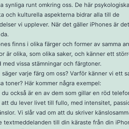
 synliga runt omkring oss. De här psykologiska
a och kulturella aspekterna bidrar alla till de
delser vi upplever. När det gäller iPhones är det
nda.
ones finns i olika färger och former av samma a
r är olika, som olika saker, och känner ett stör
med vissa stämningar och färgtoner.
säger varje färg om oss? Varför känner vi ett
sa toner? Här kommer några exempel:
du också är en av dem som gillar en röd telefo
tt du lever livet till fullo, med intensitet, pass
änslor. Vi slår vad om att du skriver känslosam
 textmeddelanden till din käraste från din iPho