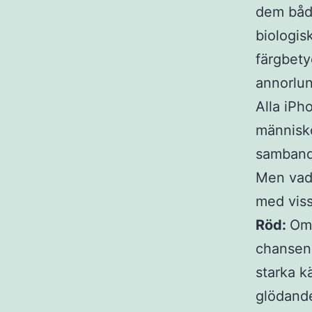
dem båda
biologisk
färgbety
annorlu
Alla iPh
människo
samband 
Men vad 
med vis
Röd:
Om 
chansen a
starka k
glödande