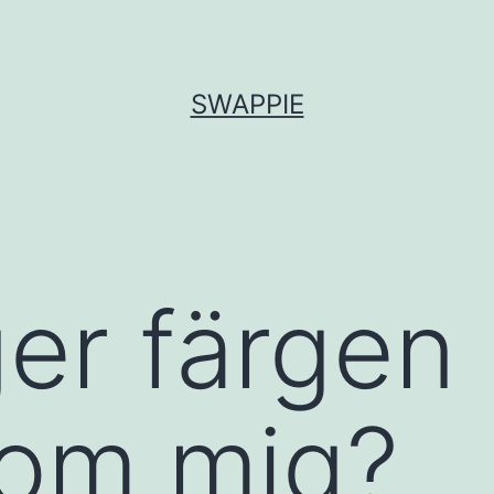
SWAPPIE
er färgen
 om mig?