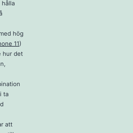
 hålla
å
 med hög
hone 11
)
e hur det
n,
bination
i ta
id
r att