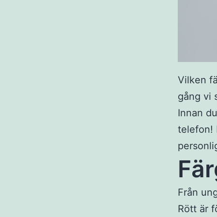
Vilken f
gång vi 
Innan du
telefon!
personli
Fär
Från ung
Rött är 