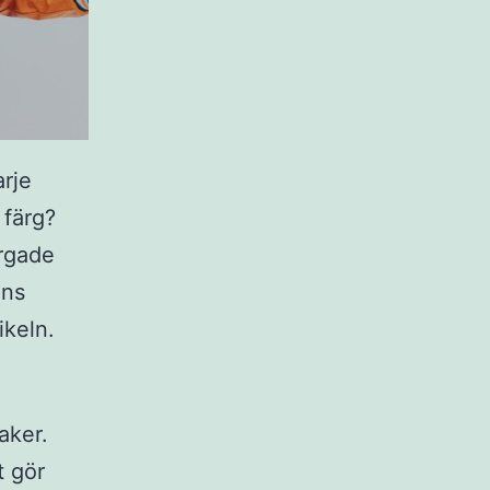
arje
 färg?
ärgade
ens
ikeln.
aker.
t gör