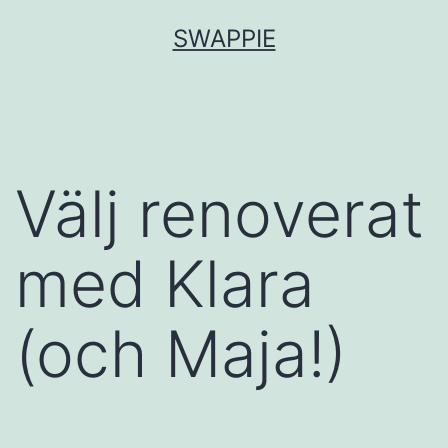
Hoppa
SWAPPIE
till
innehåll
Välj renoverat
med Klara
(och Maja!)