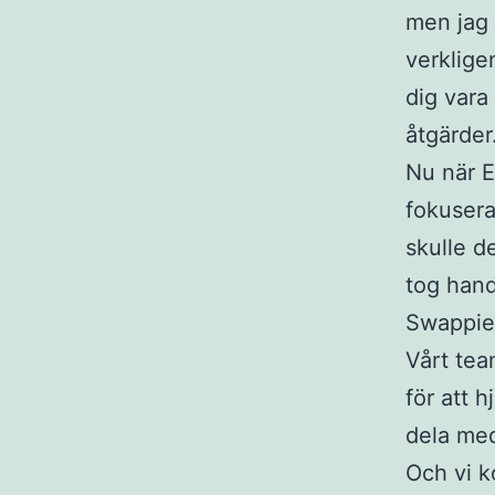
men jag 
verklige
dig vara
åtgärder
Nu när E
fokusera
skulle d
tog hand
Swappie
Vårt tea
för att h
dela med
Och vi k