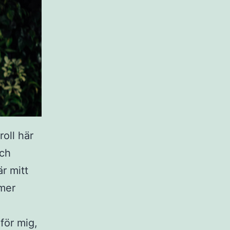
roll här
och
är mitt
 mer
för mig,