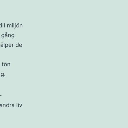
ll miljön
e gång
älper de
a ton
kog.
-
andra liv