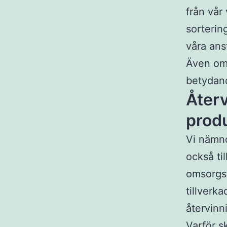
från vår
sorterin
våra ans
Även om 
betydand
Återv
prod
Vi nämnde
också ti
omsorgsf
tillverk
återvinn
Varför s