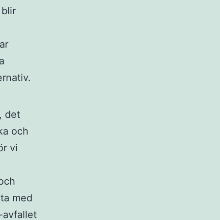
blir
ar
ra
rnativ.
, det
ska och
ör vi
 och
eta med
avfallet