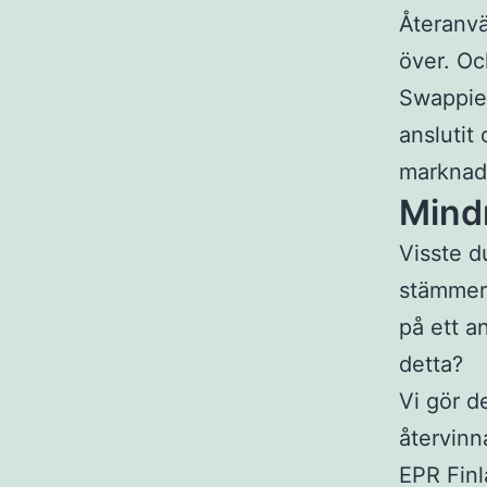
Återanvä
över. Oc
Swappies
anslutit 
marknade
Mindr
Visste d
stämmer,
på ett an
detta?
Vi gör d
återvinn
EPR Finl