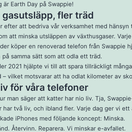
g är Earth Day på Swappie!
 gasutsläpp, fler träd
ar efter att bedriva vår verksamhet med hänsyn ti
m att minska utsläppen av växthusgaser. Varj
der köper en renoverad telefon från Swappie hj
 på samma sätt som att odla ett träd.
r 2021 hjälpte vi till att spara tillräckligt mång
d – vilket motsvarar att ha odlat kilometer av s
liv för våra telefoner
ur man säger att katter har nio liv. Tja, Swappie
 har två liv, och ibland fler. Varje dag ger vi ett 
ukade iPhones med följande koncept: Minska.
nd. Återvinn. Reparera. Vi minskar e-avfallet.