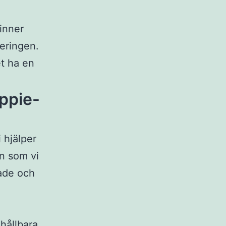
inner
eringen.
et ha en
ppie-
i hjälper
on som vi
made och
 hållbara