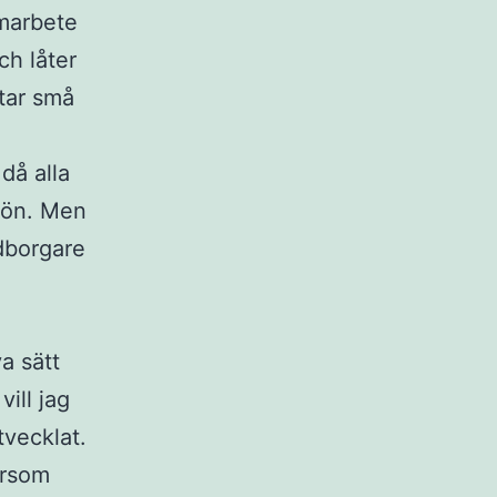
amarbete
ch låter
dtar små
då alla
ljön. Men
edborgare
å
a sätt
vill jag
tvecklat.
ersom