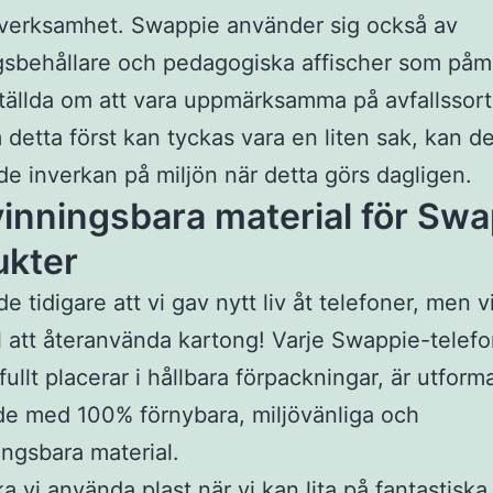
 verksamhet. Swappie använder sig också av
gsbehållare och pedagogiska affischer som påm
tällda om att vara uppmärksamma på avfallssort
detta först kan tyckas vara en liten sak, kan d
e inverkan på miljön när detta görs dagligen.
inningsbara material för Swa
ukter
 tidigare att vi gav nytt liv åt telefoner, men v
ll att återanvända kartong! Varje Swappie-telef
ullt placerar i hållbara förpackningar, är utfor
ade med 100% förnybara, miljövänliga och
ingsbara material.
ka vi använda plast när vi kan lita på fantastiska