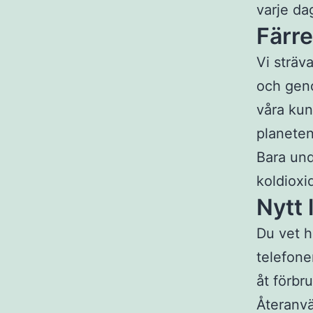
varje da
Färre
Vi sträv
och geno
våra kun
planeten
Bara unde
koldioxi
Nytt 
Du vet h
telefoner
åt förbr
Återanvä