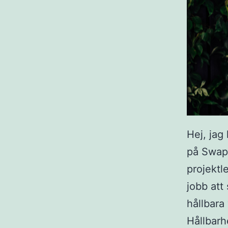
Hej, jag
på Swapp
projektl
jobb att 
hållbara
Hållbarh