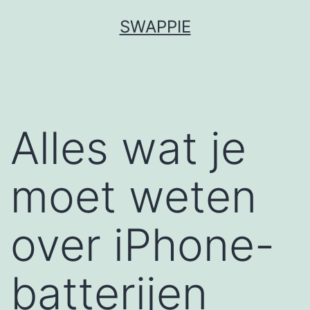
Spring
SWAPPIE
naar
de
inhoud
Alles wat je
moet weten
over iPhone-
batterijen