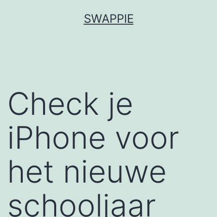
Spring
SWAPPIE
naar
de
inhoud
Check je
iPhone voor
het nieuwe
schooljaar