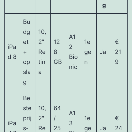
g
Bu
dg
10,
A1
et
2″
12
1e
€
iPa
2
+
Re
8
ge
Ja
21
d 8
Bio
op
tin
GB
n
9
nic
sla
a
g
Be
ste
10,
64
A1
prij
2″
/
1e
€
iPa
3
s-
Re
25
ge
Ja
24