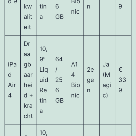
d 9
Bio
kw
tin
6
n
9
nic
alit
a
GB
eit
Dr
10,
aa
9″
64
iPa
gb
A1
Ja
Liq
/
2e
€
d
aar
4
(M
uid
25
ge
33
Air
hei
Bio
agi
Re
6
n
9
4
d +
nic
c)
tin
GB
kra
a
cht
10,