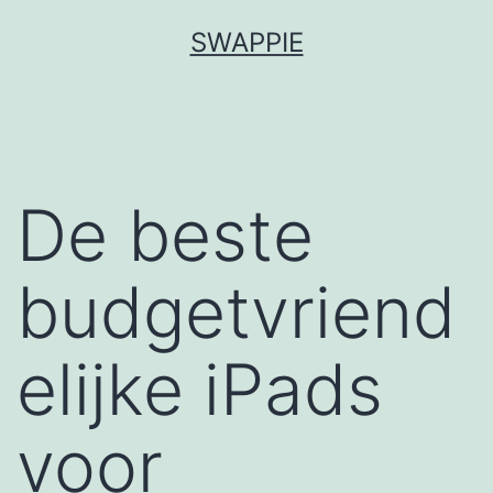
Spring
SWAPPIE
naar
de
inhoud
De beste
budgetvriend
elijke iPads
voor