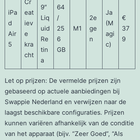
Cr
9″
64
iPa
eat
Ja
Liq
/
2e
€
d
iev
(M
uid
25
M1
ge
37
Air
e
agi
Re
6
n
9
5
kra
c)
tin
GB
cht
a
Let op prijzen: De vermelde prijzen zijn
gebaseerd op actuele aanbiedingen bij
Swappie Nederland en verwijzen naar de
laagst beschikbare configuraties. Prijzen
kunnen variëren afhankelijk van de conditie
van het apparaat (bijv. “Zeer Goed”, “Als