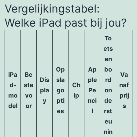
Vergelijkingstabel:
Welke iPad past bij jou?
To
ets
en
Op
Ap
bo
iPa
Be
Va
Dis
sla
ple
rd
d-
ste
Ch
naf
pla
go
Pe
on
mo
vo
ip
prij
y
pti
nci
de
del
or
s
es
l
rst
eu
nin