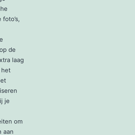
che
 foto’s,
e
 op de
xtra laag
 het
et
iseren
j je
eiten om
 aan