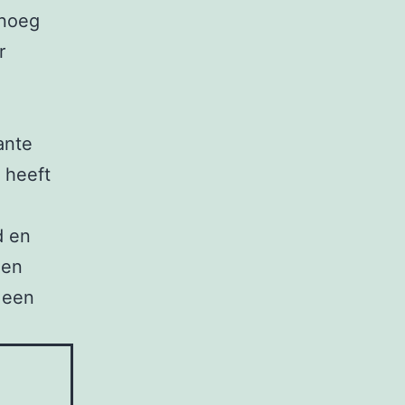
enoeg
r
ante
 heeft
d en
een
 een