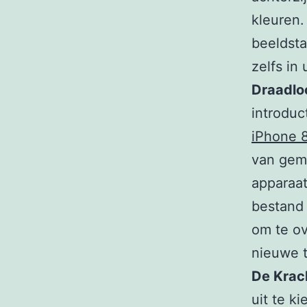
kleuren.
beeldsta
zelfs in
Draadlo
introduc
iPhone 
van gema
apparaa
bestand 
om te ov
nieuwe t
De Krac
uit te k