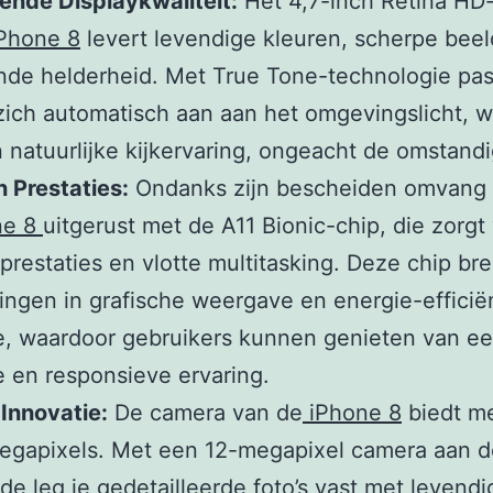
ende Displaykwaliteit:
Het 4,7-inch Retina HD-
Phone 8
levert levendige kleuren, scherpe bee
nde helderheid. Met True Tone-technologie pas
ich automatisch aan aan het omgevingslicht, w
 natuurlijke kijkervaring, ongeacht de omstand
n Prestaties:
Ondanks zijn bescheiden omvang 
ne 8
uitgerust met de A11 Bionic-chip, die zorgt
prestaties en vlotte multitasking. Deze chip br
ingen in grafische weergave en energie-efficië
e, waardoor gebruikers kunnen genieten van e
 en responsieve ervaring.
Innovatie:
De camera van de
iPhone 8
biedt m
megapixels. Met een 12-megapixel camera aan d
jde leg je gedetailleerde foto’s vast met levendi