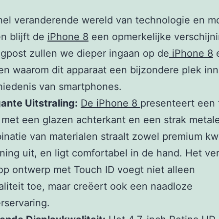
nel veranderende wereld van technologie en m
n blijft de
iPhone 8
een opmerkelijke verschijni
gpost zullen we dieper ingaan op de
iPhone 8
n waarom dit apparaat een bijzondere plek in
hiedenis van smartphones.
ante Uitstraling:
De iPhone 8
presenteert een t
met een glazen achterkant en een strak metal
natie van materialen straalt zowel premium kwa
ijning uit, en ligt comfortabel in de hand. Het v
p ontwerp met Touch ID voegt niet alleen
aliteit toe, maar creëert ook een naadloze
rservaring.