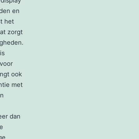
display
lden en
t het
at zorgt
igheden.
is
 voor
engt ook
ntie met
en
eer dan
e
ge