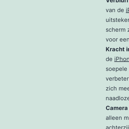
Verbluff
van de
i
uitsteke
scherm z
voor een
Kracht i
de
iPho
soepele 
verbeter
zich me
naadloze
Camera 
alleen 
achterzi