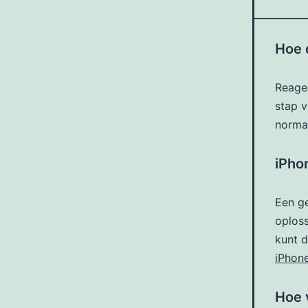
Hoe 
Reagee
stap v
norma
iPho
Een ge
oploss
kunt d
iPhone
Hoe 