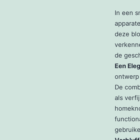
In een s
apparate
deze blo
verkenne
de gesc
Een Eleg
ontwerp 
De combi
als verf
homekno
function
gebruike