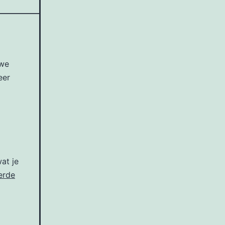
 we
eer
at je
erde