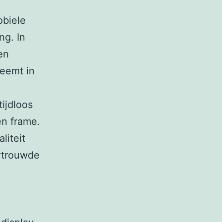
obiele
ng. In
en
neemt in
ijdloos
en frame.
liteit
ertrouwde