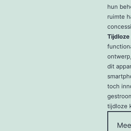
hun beh
ruimte h
concessi
Tijdloze
function
ontwerp,
dit appa
smartpho
toch inn
gestroom
tijdloze
Mee