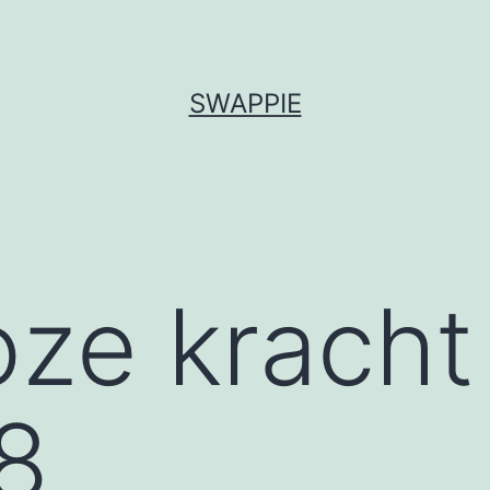
SWAPPIE
loze krach
8