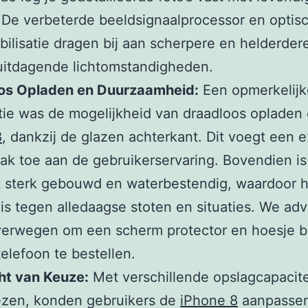
 De verbeterde beeldsignaalprocessor en optis
bilisatie dragen bij aan scherpere en helderdere
 uitdagende lichtomstandigheden.
os Opladen en Duurzaamheid:
Een opmerkelijk
tie was de mogelijkheid van draadloos opladen
8
, dankzij de glazen achterkant. Dit voegt een e
k toe aan de gebruikerservaring. Bovendien is
t sterk gebouwd en waterbestendig, waardoor h
is tegen alledaagse stoten en situaties. We adv
erwegen om een scherm protector en hoesje bi
elefoon te bestellen.
ht van Keuze:
Met verschillende opslagcapacit
iezen, konden gebruikers de
iPhone 8
aanpassen