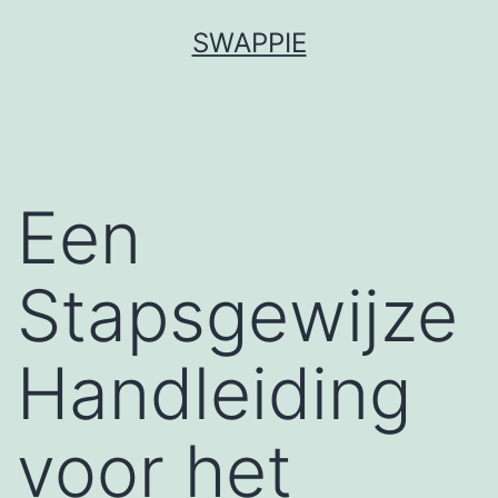
Spring
SWAPPIE
naar
de
inhoud
Een
Stapsgewijze
Handleiding
voor het