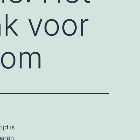
k voor
oom
ijd is
baren.