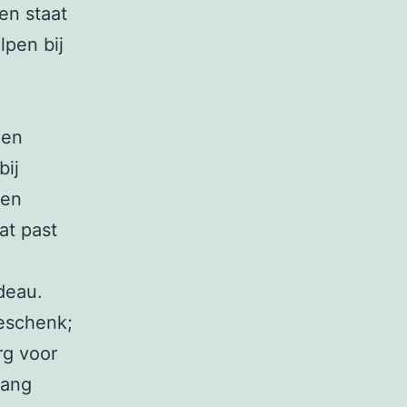
en staat
lpen bij
een
bij
 en
at past
adeau.
eschenk;
rg voor
lang