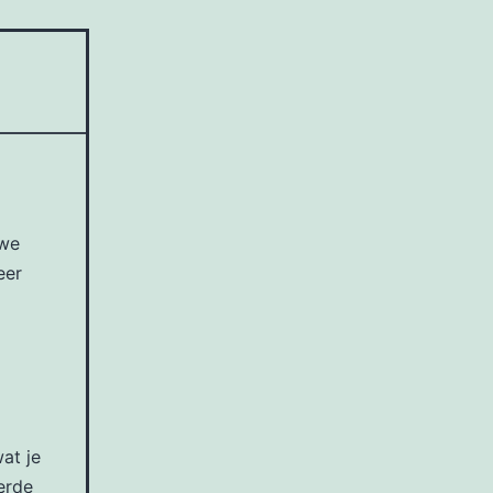
 we
eer
at je
erde