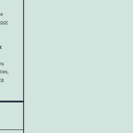
ne
voor
k
ns
ies,
re