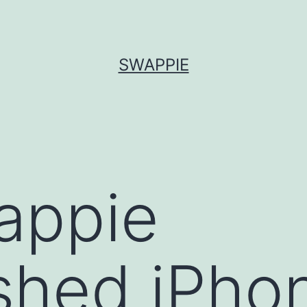
SWAPPIE
appie
shed iPho