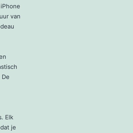
 iPhone
duur van
adeau
een
astisch
. De
. Elk
dat je