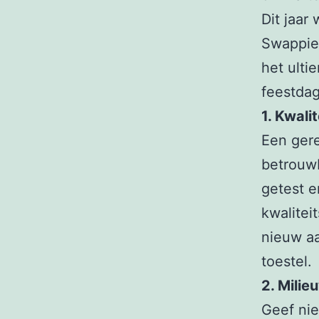
Dit jaar
Swappie 
het ulti
feestda
1. Kwali
Een gere
betrouwb
getest e
kwalitei
nieuw aa
toestel.
2. Milie
Geef nie