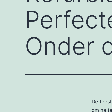
Perfect
Onder 
De feest
om na te