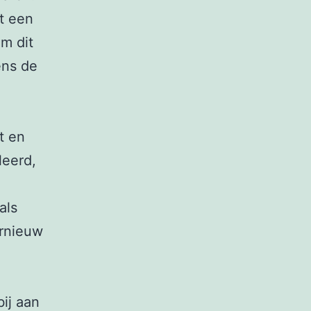
t een
m dit
ens de
t en
leerd,
als
ernieuw
ij aan