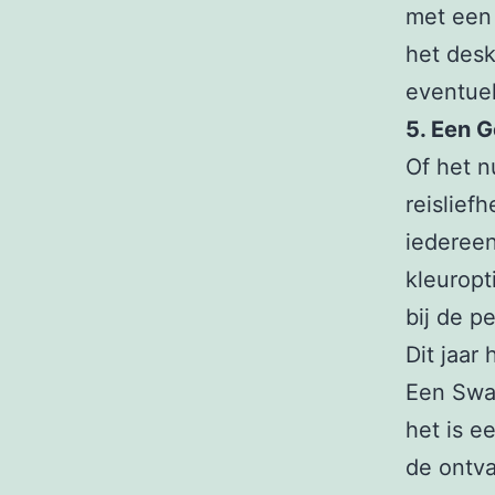
met een 
het desk
eventue
5. Een 
Of het n
reislief
iedereen
kleuropt
bij de p
Dit jaar
Een Swa
het is e
de ontva