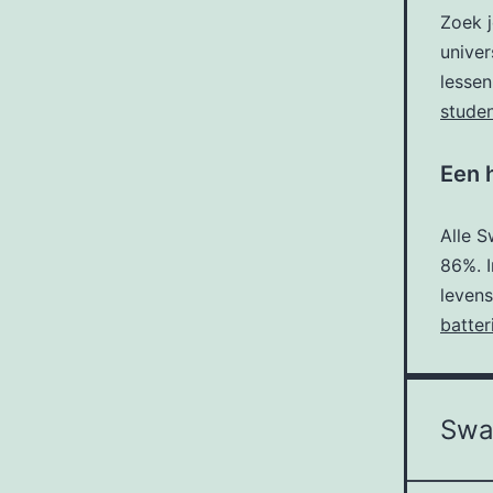
Zoek j
univer
lessen
studen
Een 
Alle 
86%. I
leven
batter
Swap