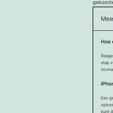
gekoest
Mee
Hoe 
Reagee
stap v
norma
iPho
Een ge
oploss
kunt d