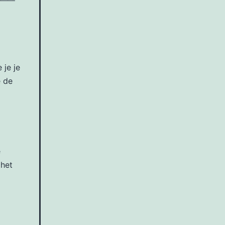
 je je
e de
e
 het