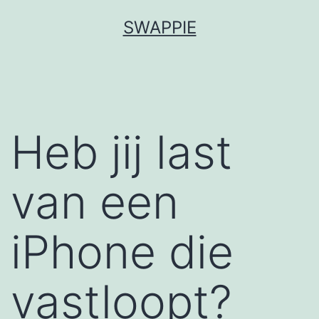
Spring
SWAPPIE
naar
de
inhoud
Heb jij last
van een
iPhone die
vastloopt?