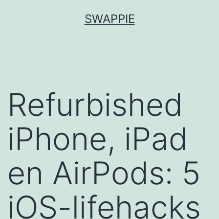
Spring
SWAPPIE
naar
de
inhoud
Refurbished
iPhone, iPad
en AirPods: 5
iOS-lifehacks