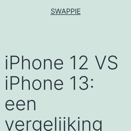
Spring
SWAPPIE
naar
de
inhoud
iPhone 12 VS
iPhone 13:
een
vergelijking