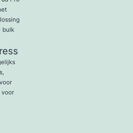
het
lossing
 bulk
ress
elijks
s,
 voor
l voor