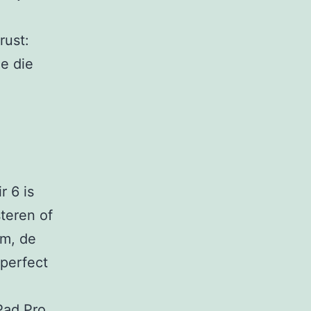
rust:
e die
r 6 is
steren of
rm, de
 perfect
Pad Pro