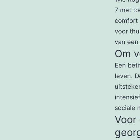
7 met to
comfort 
voor thu
van een 
Om ve
Een betr
leven. D
uitsteke
intensie
sociale 
Voor
geor