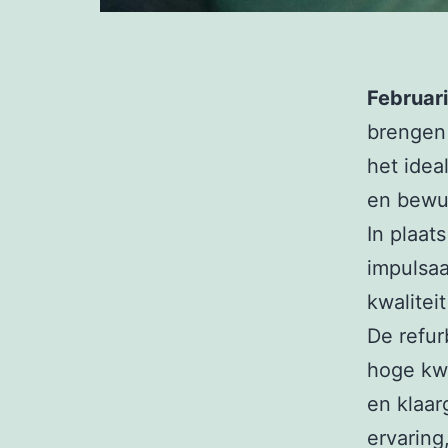
Februari
brengen 
het idea
en bewu
In plaat
impulsaa
kwalitei
De refu
hoge kwa
en klaar
ervaring