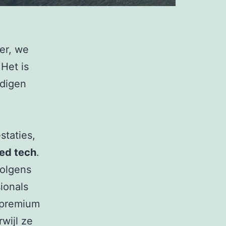
er, we
Het is
udigen
staties,
hed tech
.
volgens
ionals
 premium
wijl ze