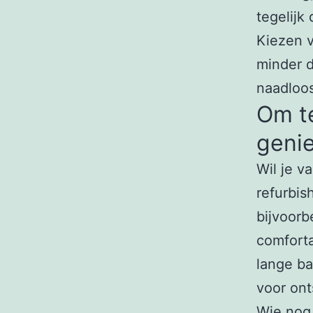
tegelijk
Kiezen v
minder d
naadloos
Om t
geni
Wil je v
refurbis
bijvoorb
comforta
lange ba
voor ont
Wie nog 