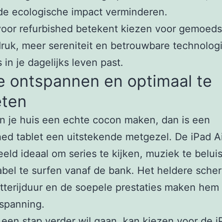
 de ecologische impact verminderen.
oor refurbished betekent kiezen voor gemoeds
ruk, meer sereniteit en betrouwbare technologi
 in je dagelijks leven past.
e ontspannen en optimaal te
eten
an je huis een echte cocon maken, dan is een
hed tablet een uitstekende metgezel. De iPad Ai
eeld ideaal om series te kijken, muziek te belui
bel te surfen vanaf de bank. Het heldere sche
tterijduur en de soepele prestaties maken hem
spanning.
een stap verder wil gaan, kan kiezen voor de i