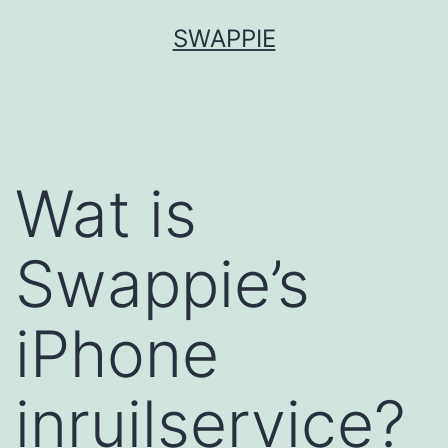
Spring
SWAPPIE
naar
de
inhoud
Wat is
Swappie’s
iPhone
inruilservice?