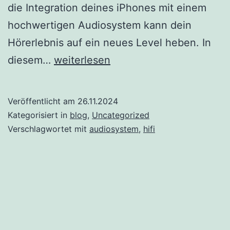
die Integration deines iPhones mit einem
hochwertigen Audiosystem kann dein
Hörerlebnis auf ein neues Level heben. In
Ein
diesem…
weiterlesen
Hi-
Fi-
Veröffentlicht am
26.11.2024
Paradies
Kategorisiert in
blog
,
Uncategorized
schaffen:
Verschlagwortet mit
audiosystem
,
hifi
Dein
iPhone
mit
High-
End-