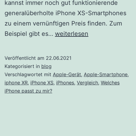
kannst immer noch gut funktionierende
generalüberholte iPhone XS-Smartphones
zu einem vernünftigen Preis finden. Zum
iPhone
Beispiel gibt es…
weiterlesen
XR
vs.
Veröffentlicht am
22.06.2021
iPhone
Kategorisiert in
blog
XS:
Verschlagwortet mit
Apple-Gerät
,
Apple-Smartphone
,
iphone XR
,
iPhone XS
,
iPhones
,
Vergleich
,
Welches
Welches
iPhone passt zu mir?
Smartphone
passt
zu
dir?