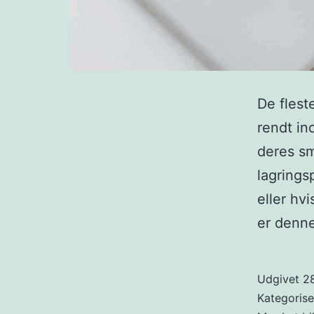
De flest
rendt in
deres sm
lagrings
eller hv
er den
Udgivet
2
Kategoris