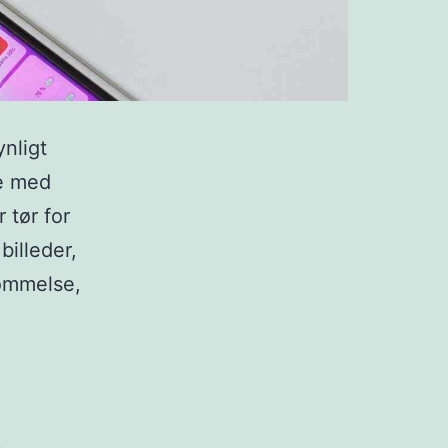
ynligt
de med
 tør for
billeder,
kommelse,