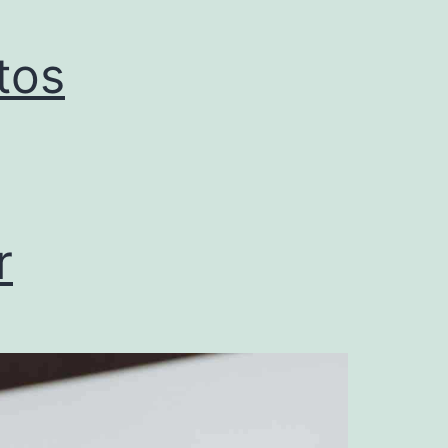
tos
r