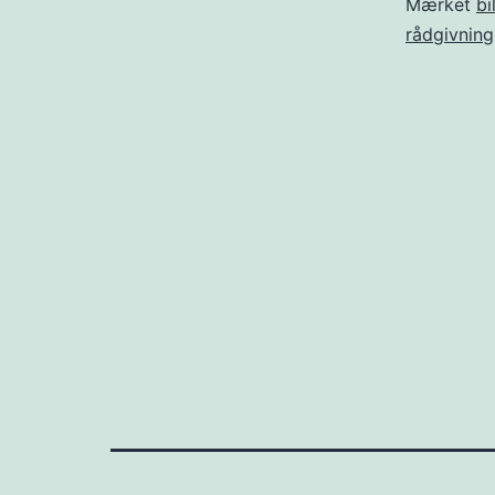
Mærket
bi
rådgivning