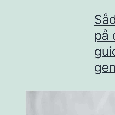
Såd
på 
gui
gen