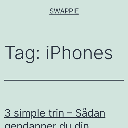
Fortsæt
SWAPPIE
til
indhold
Tag:
iPhones
3 simple trin – Sådan
gendanner du din