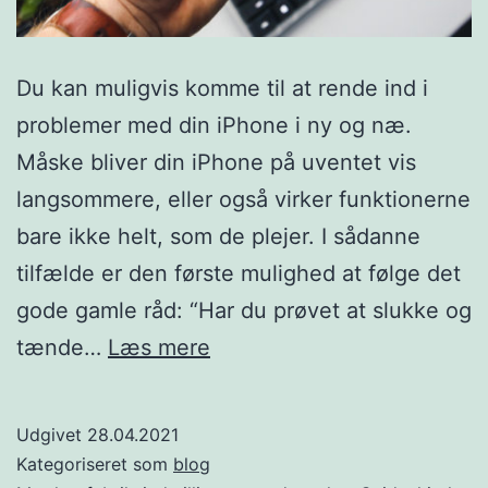
Du kan muligvis komme til at rende ind i
problemer med din iPhone i ny og næ.
Måske bliver din iPhone på uventet vis
langsommere, eller også virker funktionerne
bare ikke helt, som de plejer. I sådanne
tilfælde er den første mulighed at følge det
gode gamle råd: “Har du prøvet at slukke og
3
tænde…
Læs mere
simple
trin
Udgivet
28.04.2021
–
Kategoriseret som
blog