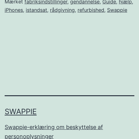
Sådan
Mærket
fabriksindstillinger
,
gendannelse
,
Guide
,
hjælp
,
iPhones
,
istandsat
,
rådgivning
,
refurbished
,
Swappie
gendanner
du
din
iPhone
til
fabriksindstillingerne
SWAPPIE
Swappie-erklæring om beskyttelse af
personoplysninger