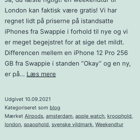
London kan faktisk være gratis! Vi har
regnet lidt på priserne på istandsatte
iPhones fra Swappie i forhold til nye og vi
er meget begejstret for at sige det mildt.
Differencen mellem en iPhone 12 Pro 256
GB fra Swappie i standen ”Okay” og en ny,
Gratis
er på…
Læs mere
weekendtur
til
Udgivet
10.09.2021
London
Kategoriseret som
blog
eller
Mærket
Airpods
,
amsterdam
,
apple watch
,
kroophold
,
london
,
spaophold
,
svenske vildmark
,
Weekendtur
Amsterdam
med