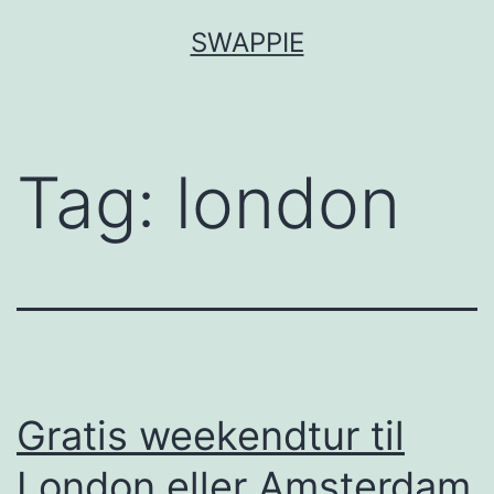
Fortsæt
SWAPPIE
til
indhold
Tag:
london
Gratis weekendtur til
London eller Amsterdam