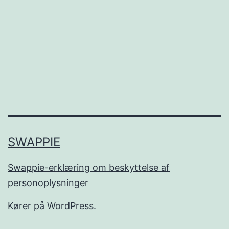
fly
+
hotel?
SWAPPIE
Swappie-erklæring om beskyttelse af
personoplysninger
Kører på
WordPress
.