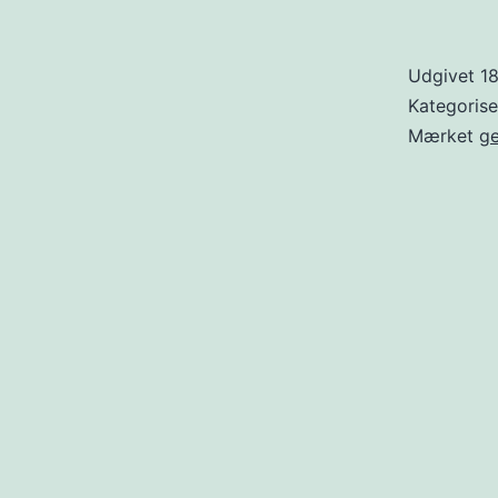
Udgivet
1
Kategoris
Mærket
g