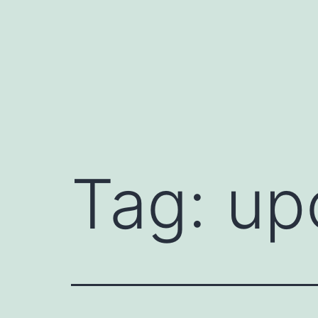
Fortsæt
til
indhold
Tag:
up