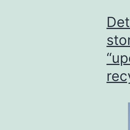
Det
sto
“up
rec