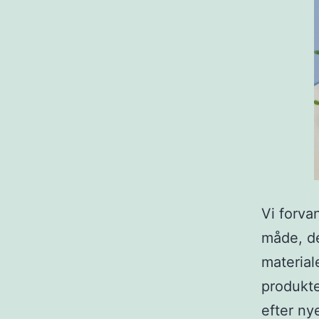
Vi forva
måde, de
material
produkte
efter ny