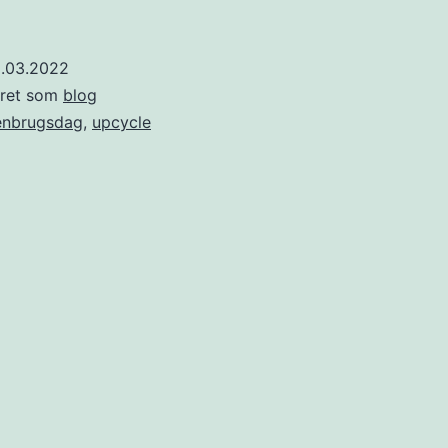
8.03.2022
eret som
blog
enbrugsdag
,
upcycle