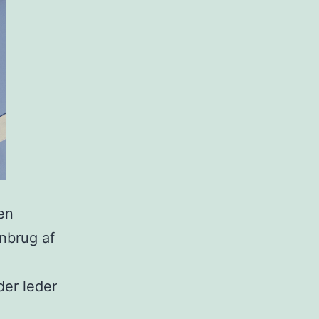
en
enbrug af
der leder