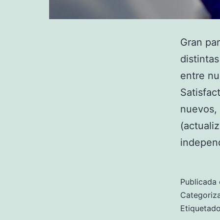
Gran par
distinta
entre nu
Satisfac
nuevos, 
(actuali
indepen
Publicada 
Categori
Etiqueta