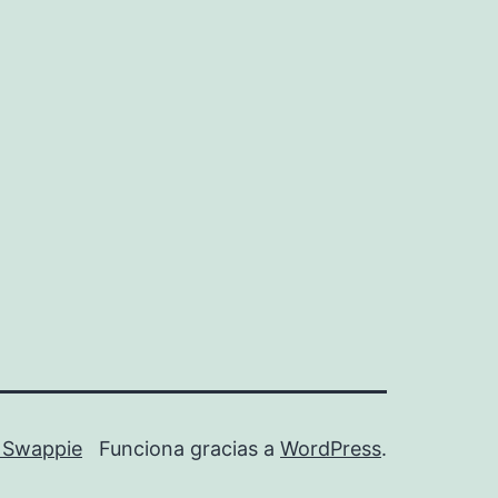
ados
stros
iles
e Swappie
Funciona gracias a
WordPress
.