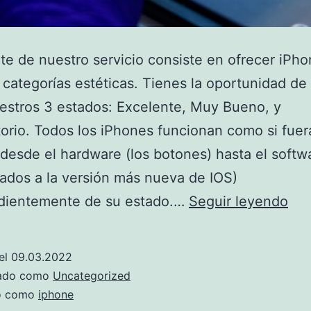
te de nuestro servicio consiste en ofrecer iPh
s categorías estéticas. Tienes la oportunidad de 
estros 3 estados: Excelente, Muy Bueno, y
torio. Todos los iPhones funcionan como si fuer
desde el hardware (los botones) hasta el softw
zados a la versión más nueva de IOS)
Guí
dientemente de su estado.…
Seguir leyendo
de
Sw
el
09.03.2022
sob
zado como
Uncategorized
los
do como
iphone