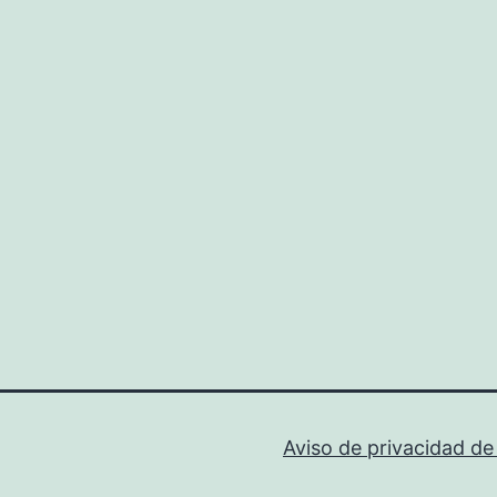
est
de
nue
móv
Aviso de privacidad d