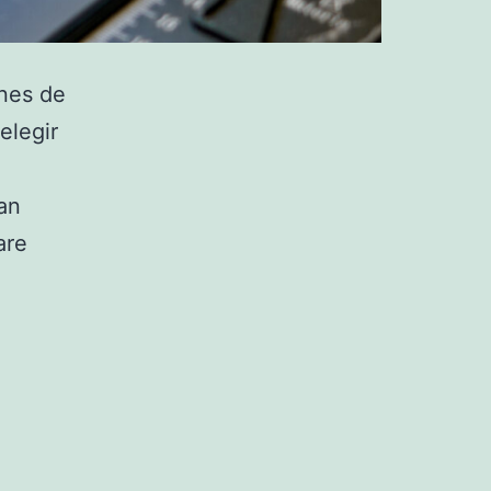
ones de
elegir
an
are
a
appie
re