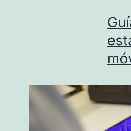
Guí
est
móv