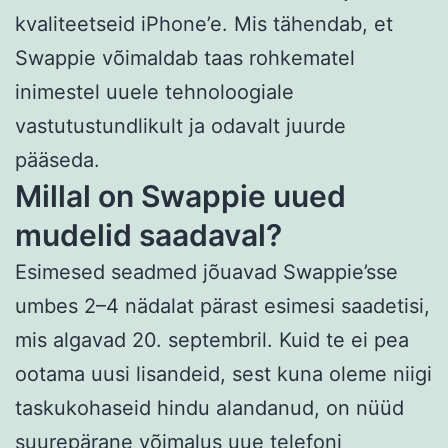
kvaliteetseid iPhone’e. Mis tähendab, et
Swappie võimaldab taas rohkematel
inimestel uuele tehnoloogiale
vastutustundlikult ja odavalt juurde
pääseda.
Millal on Swappie uued
mudelid saadaval?
Esimesed seadmed jõuavad Swappie’sse
umbes 2–4 nädalat pärast esimesi saadetisi,
mis algavad 20. septembril. Kuid te ei pea
ootama uusi lisandeid, sest kuna oleme niigi
taskukohaseid hindu alandanud, on nüüd
suurepärane võimalus uue telefoni