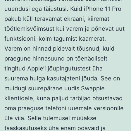
uuendusi ega täiustusi. Kuid iPhone 11 Pro
pakub küll teravamat ekraani, kiiremat
töötlemisvõimsust kui varem ja põnevat uut
funktsiooni: kolm tagumist kaamerat.
Varem on hinnad pidevalt tõusnud, kuid
praegune hinnasuund on tõenäoliselt
tingitud Apple’i jõupingutustest üha
suurema hulga kasutajateni jõuda. See on
muidugi suurepärane uudis Swappie
klientidele, kuna paljud tarbijad otsustavad
oma praeguse telefoni uuemale versioonile
üle viia. Selle tulemusel müüakse
taaskasutuseks üha enam odavaid ja