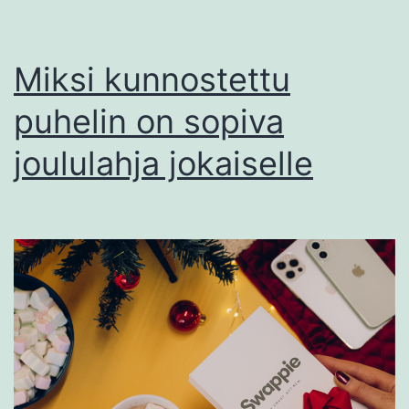
Miksi kunnostettu
puhelin on sopiva
joululahja jokaiselle