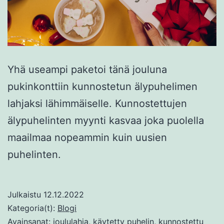
Yhä useampi paketoi tänä jouluna
pukinkonttiin kunnostetun älypuhelimen
lahjaksi lähimmäiselle. Kunnostettujen
älypuhelinten myynti kasvaa joka puolella
maailmaa nopeammin kuin uusien
puhelinten.
Julkaistu
12.12.2022
Kategoria(t):
Blogi
Avainsanat:
joululahja
,
käytetty puhelin
,
kunnostettu