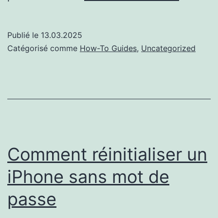
retrouve
un
Publié le
13.03.2025
iPhone
Catégorisé comme
How-To Guides
,
Uncategorized
perdu
grâce
à
la
fonction
“Localis
Comment réinitialiser un
iPhone sans mot de
passe