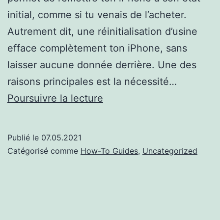
initial, comme si tu venais de l’acheter.
Autrement dit, une réinitialisation d’usine
efface complètement ton iPhone, sans
laisser aucune donnée derrière. Une des
raisons principales est la nécessité…
Comment
Poursuivre la lecture
réinitialiser
un
Publié le
07.05.2021
iPhone
Catégorisé comme
How-To Guides
,
Uncategorized
sans
mot
de
passe