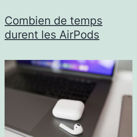
Les
solut
Combien de temps
rapid
durent les AirPods