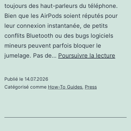
toujours des haut-parleurs du téléphone.
Bien que les AirPods soient réputés pour
leur connexion instantanée, de petits
conflits Bluetooth ou des bugs logiciels
mineurs peuvent parfois bloquer le
Pourq
jumelage. Pas de…
Poursuivre la lecture
mes
AirPo
Publié le
14.07.2026
ne
Catégorisé comme
How-To Guides
,
Press
se
conne
pas
?