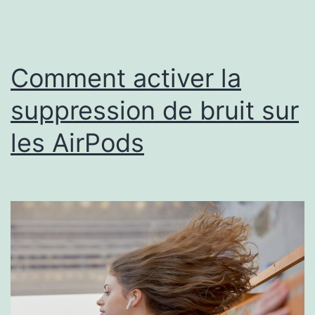
téléphone
Android
?
Comment activer la
La
suppression de bruit sur
vérité
les AirPods