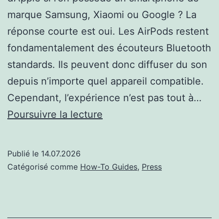
marque Samsung, Xiaomi ou Google ? La
réponse courte est oui. Les AirPods restent
fondamentalement des écouteurs Bluetooth
standards. Ils peuvent donc diffuser du son
depuis n’importe quel appareil compatible.
Cependant, l’expérience n’est pas tout à…
Peut-
Poursuivre la lecture
on
connecter
Publié le
14.07.2026
des
Catégorisé comme
How-To Guides
,
Press
AirPods
à
un