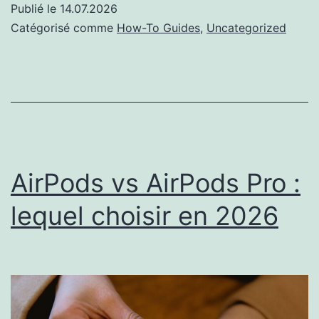
Publié le
14.07.2026
durent
Catégorisé comme
How-To Guides
,
Uncategorized
les
AirPods
AirPods vs AirPods Pro :
lequel choisir en 2026