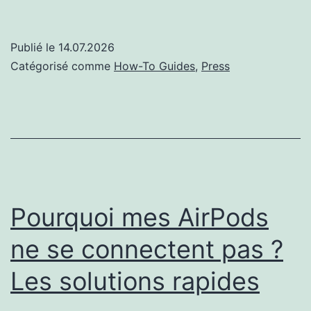
activer
la
Publié le
14.07.2026
suppression
Catégorisé comme
How-To Guides
,
Press
de
bruit
sur
les
AirPods
Pourquoi mes AirPods
ne se connectent pas ?
Les solutions rapides