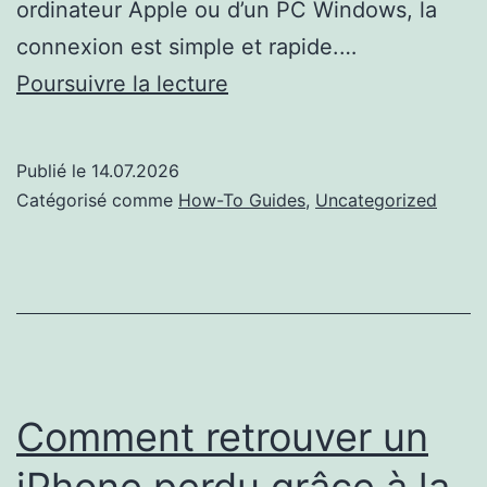
ordinateur Apple ou d’un PC Windows, la
connexion est simple et rapide.…
Comment
Poursuivre la lecture
connecter
des
Publié le
14.07.2026
AirPods
Catégorisé comme
How-To Guides
,
Uncategorized
à
un
PC
ou
un
Mac
Comment retrouver un
iPhone perdu grâce à la