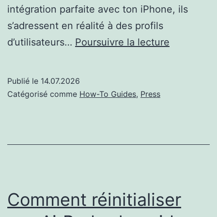
intégration parfaite avec ton iPhone, ils
s’adressent en réalité à des profils
AirPods
d’utilisateurs…
Poursuivre la lecture
vs
AirPods
Publié le
14.07.2026
Pro
Catégorisé comme
How-To Guides
,
Press
:
lequel
choisir
en
2026
Comment réinitialiser