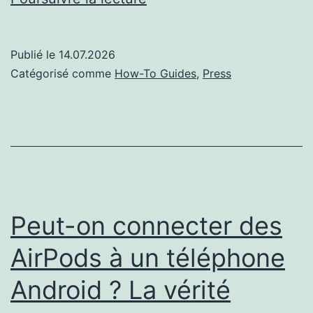
AirPods
sont-
Publié le
14.07.2026
ils
Catégorisé comme
How-To Guides
,
Press
résistants
à
l’eau
?
Tout
ce
Peut-on connecter des
qu’il
AirPods à un téléphone
faut
Android ? La vérité
savoir