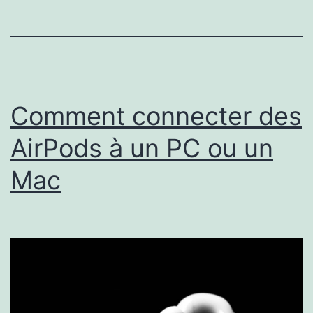
le
guide
complet
Comment connecter des
AirPods à un PC ou un
Mac