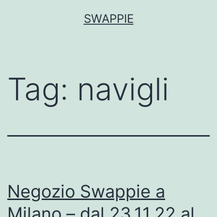
Salta
SWAPPIE
al
contenuto
Tag:
navigli
Negozio Swappie a
Milano – dal 23.11.22 al