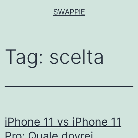
Salta
SWAPPIE
al
contenuto
Tag:
scelta
iPhone 11 vs iPhone 11
Pro: Quale dovrei