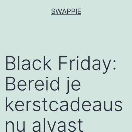
Ga
SWAPPIE
naar
de
inhoud
Black Friday:
Bereid je
kerstcadeaus
nu alvast